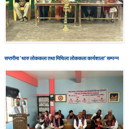
सप्तरीमा ‘थारु लोककला तथा मिथिला लोककला कार्यशाला’ सम्पन्न