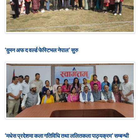
‘वुमन अफ द वर्ल्ड फेस्टिभल नेपाल’ सुरु
‘मधेस प्रदेशमा कला गतिविधि तथा ललितकला पाठ्यक्रम’ सम्बन्धी