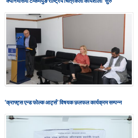
‘क्यानभासमा टेम्केमैयुङ राष्ट्रिय चित्रकला कार्यशाला’ सुरु
‘क्राफ्ट्स एन्ड फोल्क आर्ट्स’ विषयक छलफल कार्यक्रम सम्पन्न