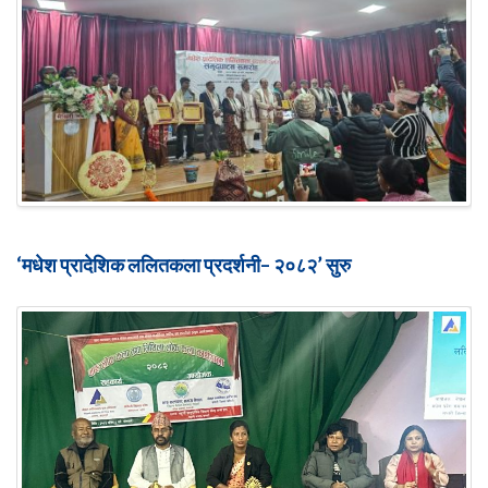
‘मधेश प्रादेशिक ललितकला प्रदर्शनी– २०८२’ सुरु