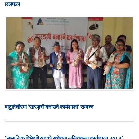
छलफल
बाटुलेचौरमा ‘सारङ्गी बनाउने कार्यशाला’ सम्पन्न
‘सामाजिक विभेदविरुद्धको सचेतना ललितकला कार्यशाला २०८१’