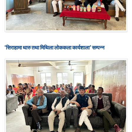
‘सिराहामा थारु तथा मिथिला लोककला कार्यशाला’ सम्पन्न