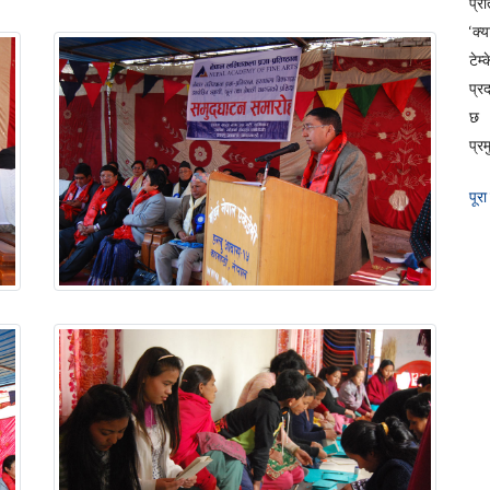
प्रत
‘क्
टेम
प्र
छ 
प्रम
पूरा