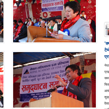
‘क
टेम
प्र
ने
प्रज
सम
चित
आय
शुक
वैश