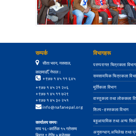
सम्पर्क
विभागहरू
सीता भवन, नक्साल,
परम्परागत चित्रकला विभा
काठमाडौँ, नेपाल।
समसामयिक चित्रकला विभ
+९७७ १ ४५ ११ ६४५
मूर्तिकला विभाग
+९७७ १ ४५ २१ २०६
+९७७ १ ४५ ११ ७२९
वास्तुकला तथा लोककला व
+९७७ १ ४५ ३० २५१
info@nafanepal.org
शिल्प–हस्तकला विभाग
बहुआयामिक तथा अन्य सिर्
कार्यालय समयः
माघ १६–कार्तिक १५ गतेसम्म
अनुसन्धान,अभिलेख तथा प
बिहान ९ देखि ५ बजेसम्म