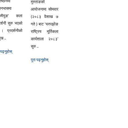
िष्ठानमा
मुस्ताङको
यानभासमा
आयोजनामा सोमवार
्केमैयुङ’ कला
(२०८३ वैशाख ७
दर्शनी सुरु भएको
गते ) बाट ‘घरपझोङ
। प्रदर्शनीको
राष्ट्रिय मूर्तिकला
ुख ..
कार्यशाला २०८३’
सुरु ..
 पढ्नुहाेस्
पूरा पढ्नुहाेस्