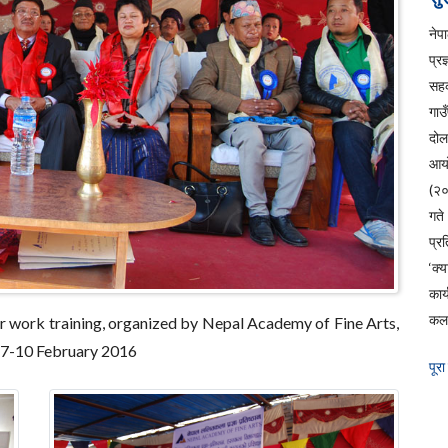
ने
प्रज
सहक
गाउ
दो
आय
(२
ग
प्रत
‘क्
कार
कला
r work training, organized by Nepal Academy of Fine Arts,
m 7-10 February 2016
पूरा