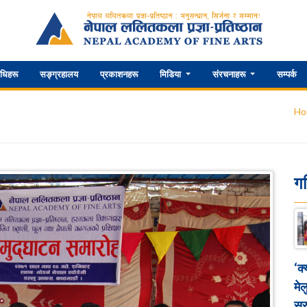
िधिहरू
सङ्ग्रहालय
प्रकाशनहरू
मिडिया
संरचनाहरू
सम्पर्क
Ho
ग
‘क
मेल
सुर