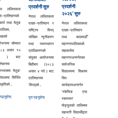
प्रदर्शनी
प्रदर्शनी सुरु
पाल ललितकला
२०२६’ सुरु
्ञा–प्रतिष्ठानको
नेपाल ललितकला
ार्य तथा मेलुङ
प्रज्ञा–प्रतिष्ठान र
नेपाल ललितकला
ँपालिका,
राष्ट्रिय विपद्
प्रज्ञा–प्रतिष्ठान
लखाको
जोखिम न्यूनीकरण
तथा काठमाडौँ
ोजनामा सोमवार
तथा व्यवस्थापन
महानगरपालिकाको
०८३ असार १५
प्राधिकरणको
सहकार्यमा
ते ) बाट
संयुक्त आयोजनामा
महानगरअन्तर्गतका
िष्ठानमा
बिहीबार (२०८३
सार्वजनिक
यानभासमा मेलुङ’
असार ४ गते ) बाट
विद्यालयमा शिक्षामा
्यशालामा सिर्जित
प्रतिष्ठानमा
सिप
कृतिको ..
‘विपद्को ..
कार्यक्रमअन्तर्गत
‘स्केचिङ एन्ड
 पढ्नुहाेस्
पूरा पढ्नुहाेस्
स्क्ल्पचर’
मोड्युलको तालिममा
सहभागी विद्यार्थीद्वारा