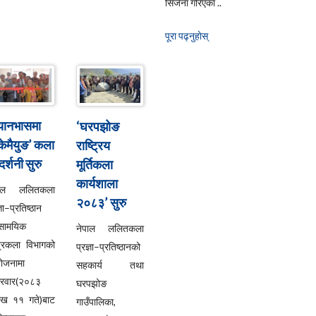
सिर्जना गरिएका ..
पूरा पढ्नुहाेस्
्यानभासमा
‘घरपझोङ
्केमैयुङ’ कला
राष्ट्रिय
दर्शनी सुरु
मूर्तिकला
कार्यशाला
पाल ललितकला
२०८३’ सुरु
्ञा–प्रतिष्ठान
सामयिक
नेपाल ललितकला
्रकला विभागको
प्रज्ञा–प्रतिष्ठानको
ोजनामा
सहकार्य तथा
्रवार(२०८३
घरपझोङ
ाख ११ गते)बाट
गाउँपालिका,