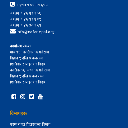
+९७७ १ ४५ ११ ६४५
+९७७ १ ४५ २१ २०६
+९७७ १ ४५ ११ ७२९
+९७७ १ ४५ ३० २५१
info@nafanepal.org
कार्यालय समयः
माघ १६–कार्तिक १५ गतेसम्म
बिहान ९ देखि ५ बजेसम्म
(शनिबार र आइतबार बिदा)
कार्तिक १६–माघ १५ गते सम्म
बिहान ९ देखि ४ बजे सम्म
(शनिबार र आइतबार बिदा)
विभागहरू
परम्परागत चित्रकला विभाग