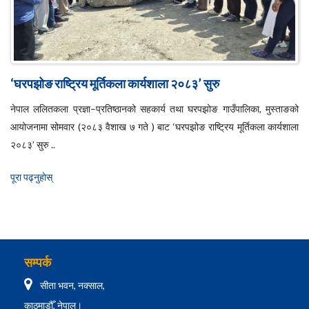
‘घरपझोङ राष्ट्रिय मूर्तिकला कार्यशाला २०८३’ सुरु
नेपाल ललितकला प्रज्ञा–प्रतिष्ठानको सहकार्य तथा घरपझोङ गाउँपालिका, मुस्ताङको
आयोजनामा सोमवार (२०८३ वैशाख ७ गते ) बाट ‘घरपझोङ राष्ट्रिय मूर्तिकला कार्यशाला
२०८३’ सुरु ..
पूरा पढ्नुहाेस्
सम्पर्क
सीता भवन, नक्साल,
काठमाडौँ, नेपाल।