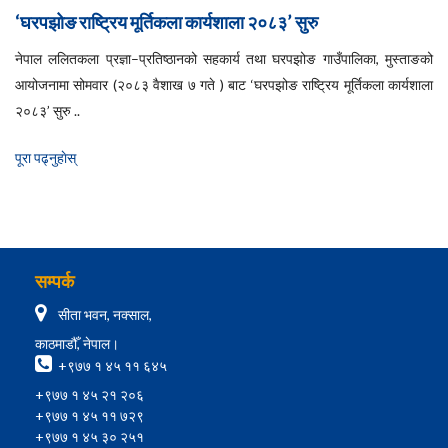
‘घरपझोङ राष्ट्रिय मूर्तिकला कार्यशाला २०८३’ सुरु
नेपाल ललितकला प्रज्ञा–प्रतिष्ठानको सहकार्य तथा घरपझोङ गाउँपालिका, मुस्ताङको
आयोजनामा सोमवार (२०८३ वैशाख ७ गते ) बाट ‘घरपझोङ राष्ट्रिय मूर्तिकला कार्यशाला
२०८३’ सुरु ..
पूरा पढ्नुहाेस्
सम्पर्क
सीता भवन, नक्साल,
काठमाडौँ, नेपाल।
+९७७ १ ४५ ११ ६४५
+९७७ १ ४५ २१ २०६
+९७७ १ ४५ ११ ७२९
+९७७ १ ४५ ३० २५१