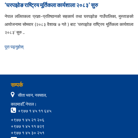
‘घरपझोङ राष्ट्रिय मूर्तिकला कार्यशाला २०८३’ सुरु
नेपाल ललितकला प्रज्ञा–प्रतिष्ठानको सहकार्य तथा घरपझोङ गाउँपालिका, मुस्ताङको
आयोजनामा सोमवार (२०८३ वैशाख ७ गते ) बाट ‘घरपझोङ राष्ट्रिय मूर्तिकला कार्यशाला
२०८३’ सुरु ..
पूरा पढ्नुहाेस्
सम्पर्क
सीता भवन, नक्साल,
काठमाडौँ, नेपाल।
+९७७ १ ४५ ११ ६४५
+९७७ १ ४५ २१ २०६
+९७७ १ ४५ ११ ७२९
+९७७ १ ४५ ३० २५१