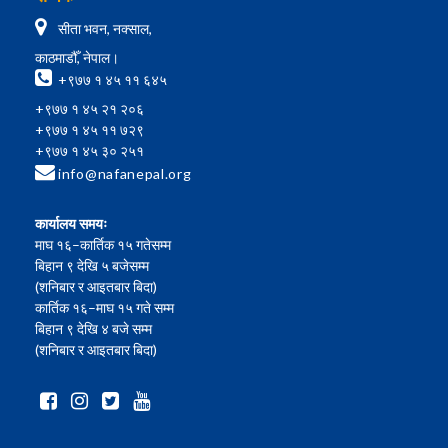
सीता भवन, नक्साल,
काठमाडौँ, नेपाल।
+९७७ १ ४५ ११ ६४५
+९७७ १ ४५ २१ २०६
+९७७ १ ४५ ११ ७२९
+९७७ १ ४५ ३० २५१
info@nafanepal.org
कार्यालय समयः
माघ १६–कार्तिक १५ गतेसम्म
बिहान ९ देखि ५ बजेसम्म
(शनिबार र आइतबार बिदा)
कार्तिक १६–माघ १५ गते सम्म
बिहान ९ देखि ४ बजे सम्म
(शनिबार र आइतबार बिदा)