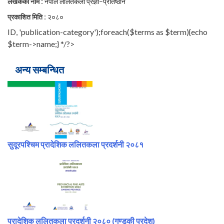
:
लेखकको नाम
नेपाल ललितकला प्रज्ञा–प्रतिष्ठान
:
प्रकाशित मिति
२०८०
ID, 'publication-category');foreach($terms as $term){echo
$term->name;} */?>
अन्य सम्बन्धित
सुदूरपश्चिम प्रादेशिक ललितकला प्रदर्शनी २०८१
प्रादेशिक ललितकला प्रदर्शनी २०८० (गण्डकी प्रदेश)