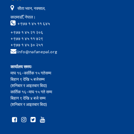
सीता भवन, नक्साल,
काठमाडौँ, नेपाल।
+९७७ १ ४५ ११ ६४५
+९७७ १ ४५ २१ २०६
+९७७ १ ४५ ११ ७२९
+९७७ १ ४५ ३० २५१
info@nafanepal.org
कार्यालय समयः
माघ १६–कार्तिक १५ गतेसम्म
बिहान ९ देखि ५ बजेसम्म
(शनिबार र आइतबार बिदा)
कार्तिक १६–माघ १५ गते सम्म
बिहान ९ देखि ४ बजे सम्म
(शनिबार र आइतबार बिदा)