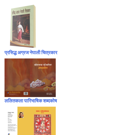
प्रसिद्ध अग्रज नेपाली चित्रकार
ललितकला पारिभाषिक शब्दकोष