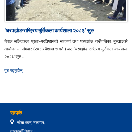
‘घरपझोङ राष्ट्रिय मूर्तिकला कार्यशाला २०८३’ सुरु
नेपाल ललितकला प्रज्ञा–प्रतिष्ठानको सहकार्य तथा घरपझोङ गाउँपालिका, मुस्ताङको
आयोजनामा सोमवार (२०८३ वैशाख ७ गते ) बाट ‘घरपझोङ राष्ट्रिय मूर्तिकला कार्यशाला
२०८३’ सुरु ..
पूरा पढ्नुहाेस्
सम्पर्क
सीता भवन, नक्साल,
काठमाडौँ, नेपाल।