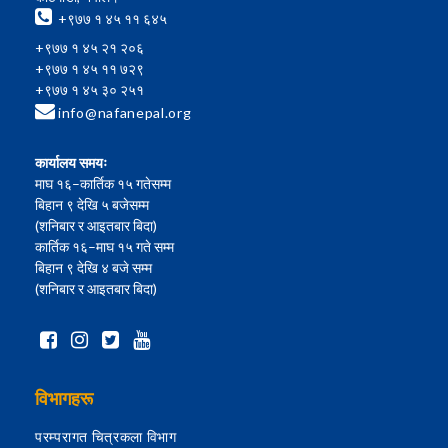
+९७७ १ ४५ ११ ६४५
+९७७ १ ४५ २१ २०६
+९७७ १ ४५ ११ ७२९
+९७७ १ ४५ ३० २५१
info@nafanepal.org
कार्यालय समयः
माघ १६–कार्तिक १५ गतेसम्म
बिहान ९ देखि ५ बजेसम्म
(शनिबार र आइतबार बिदा)
कार्तिक १६–माघ १५ गते सम्म
बिहान ९ देखि ४ बजे सम्म
(शनिबार र आइतबार बिदा)
विभागहरू
परम्परागत चित्रकला विभाग