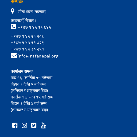
सम्पर्क
सीता भवन, नक्साल,
काठमाडौँ, नेपाल।
+९७७ १ ४५ ११ ६४५
+९७७ १ ४५ २१ २०६
+९७७ १ ४५ ११ ७२९
+९७७ १ ४५ ३० २५१
info@nafanepal.org
कार्यालय समयः
माघ १६–कार्तिक १५ गतेसम्म
बिहान ९ देखि ५ बजेसम्म
(शनिबार र आइतबार बिदा)
कार्तिक १६–माघ १५ गते सम्म
बिहान ९ देखि ४ बजे सम्म
(शनिबार र आइतबार बिदा)