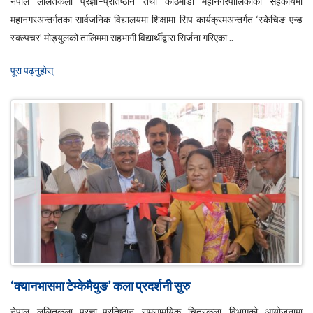
नेपाल ललितकला प्रज्ञा–प्रतिष्ठान तथा काठमाडौँ महानगरपालिकाको सहकार्यमा
महानगरअन्तर्गतका सार्वजनिक विद्यालयमा शिक्षामा सिप कार्यक्रमअन्तर्गत ‘स्केचिङ एन्ड
स्क्ल्पचर’ मोड्युलको तालिममा सहभागी विद्यार्थीद्वारा सिर्जना गरिएका ..
पूरा पढ्नुहाेस्
‘क्यानभासमा टेम्केमैयुङ’ कला प्रदर्शनी सुरु
नेपाल ललितकला प्रज्ञा–प्रतिष्ठान समसामयिक चित्रकला विभागको आयोजनामा