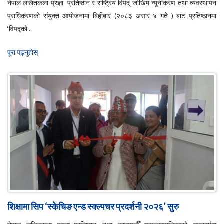
नेपाल ललितकला प्रज्ञा–प्रतिष्ठान र राष्ट्रिय विपद् जोखिम न्यूनीकरण तथा व्यवस्थापन
प्राधिकरणको संयुक्त आयोजनामा बिहीबार (२०८३ असार ४ गते ) बाट प्रतिष्ठानमा
‘विपद्को ..
पूरा पढ्नुहाेस्
शिक्षामा सिप ‘स्केचिङ एन्ड स्क्ल्पचर प्रदर्शनी २०२६’ सुरु