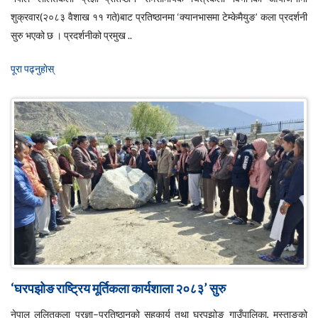
शुक्रवार(२०८३ वैशाख ११ गते)बाट प्रतिष्ठानमा ‘क्यानभासमा टेम्केमैयुङ’ कला प्रदर्शनी
सुरु भएको छ । प्रदर्शनीको प्रमुख ..
पूरा पढ्नुहाेस्
‘घरपझोङ राष्ट्रिय मूर्तिकला कार्यशाला २०८३’ सुरु
नेपाल ललितकला प्रज्ञा–प्रतिष्ठानको सहकार्य तथा घरपझोङ गाउँपालिका, मुस्ताङको