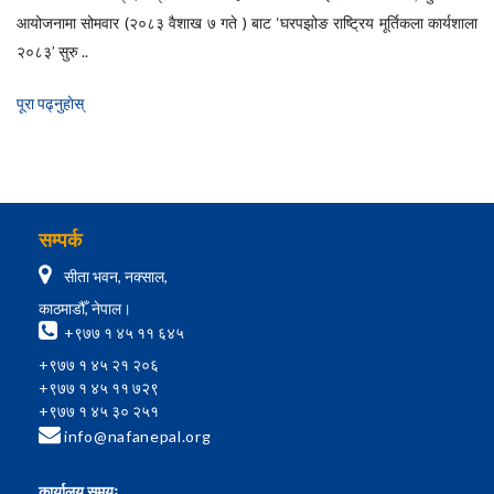
आयोजनामा सोमवार (२०८३ वैशाख ७ गते ) बाट ‘घरपझोङ राष्ट्रिय मूर्तिकला कार्यशाला
२०८३’ सुरु ..
पूरा पढ्नुहाेस्
सम्पर्क
सीता भवन, नक्साल,
काठमाडौँ, नेपाल।
+९७७ १ ४५ ११ ६४५
+९७७ १ ४५ २१ २०६
+९७७ १ ४५ ११ ७२९
+९७७ १ ४५ ३० २५१
info@nafanepal.org
कार्यालय समयः