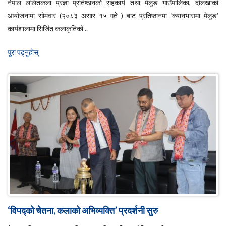
नेपाल ललितकला प्रज्ञा–प्रतिष्ठानको सहकार्य तथा मेलुङ गाउँपालिका, दोलखाको
आयोजनामा सोमवार (२०८३ असार १५ गते ) बाट प्रतिष्ठानमा ‘क्यानभासमा मेलुङ’
कार्यशालामा सिर्जित कलाकृतिको ..
पूरा पढ्नुहाेस्
‘विपद्को चेतना, कलाको अभिव्यक्ति’ प्रदर्शनी सुरु