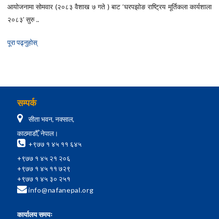
आयोजनामा सोमवार (२०८३ वैशाख ७ गते ) बाट ‘घरपझोङ राष्ट्रिय मूर्तिकला कार्यशाला
२०८३’ सुरु ..
पूरा पढ्नुहाेस्
सम्पर्क
सीता भवन, नक्साल,
काठमाडौँ, नेपाल।
+९७७ १ ४५ ११ ६४५
+९७७ १ ४५ २१ २०६
+९७७ १ ४५ ११ ७२९
+९७७ १ ४५ ३० २५१
info@nafanepal.org
कार्यालय समयः