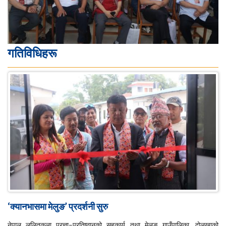
गतिविधिहरू
‘क्यानभासमा मेलुङ’ प्रदर्शनी सुरु
नेपाल ललितकला प्रज्ञा–प्रतिष्ठानको सहकार्य तथा मेलुङ गाउँपालिका, दोलखाको