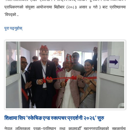
प्राधिकरणको संयुक्त आयोजनामा बिहीबार (२०८३ असार ४ गते ) बाट प्रतिष्ठानमा
‘विपद्को ..
पूरा पढ्नुहाेस्
शिक्षामा सिप ‘स्केचिङ एन्ड स्क्ल्पचर प्रदर्शनी २०२६’ सुरु
नेपाल ललितकला प्रज्ञा–प्रतिष्ठान तथा काठमाडौँ महानगरपालिकाको सहकार्यमा