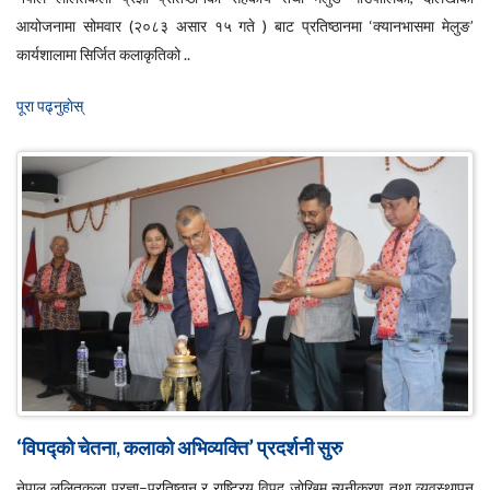
आयोजनामा सोमवार (२०८३ असार १५ गते ) बाट प्रतिष्ठानमा ‘क्यानभासमा मेलुङ’
कार्यशालामा सिर्जित कलाकृतिको ..
पूरा पढ्नुहाेस्
‘विपद्को चेतना, कलाको अभिव्यक्ति’ प्रदर्शनी सुरु
नेपाल ललितकला प्रज्ञा–प्रतिष्ठान र राष्ट्रिय विपद् जोखिम न्यूनीकरण तथा व्यवस्थापन