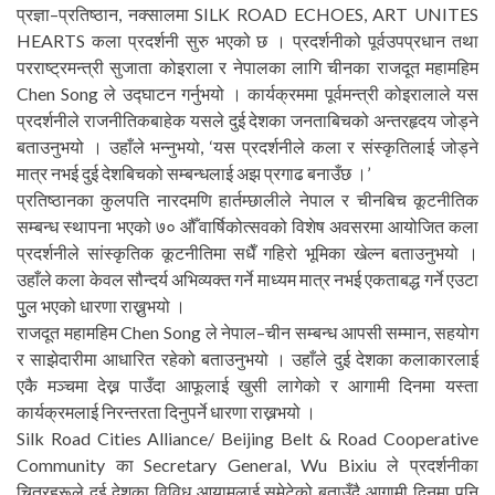
प्रज्ञा–प्रतिष्ठान, नक्सालमा SILK ROAD ECHOES, ART UNITES
HEARTS कला प्रदर्शनी सुरु भएको छ । प्रदर्शनीको पूर्वउपप्रधान तथा
परराष्ट्रमन्त्री सुजाता कोइराला र नेपालका लागि चीनका राजदूत महामहिम
Chen Song ले उद्घाटन गर्नुभयो । कार्यक्रममा पूर्वमन्त्री कोइरालाले यस
प्रदर्शनीले राजनीतिकबाहेक यसले दुई देशका जनताबिचको अन्तरहृदय जोड्ने
बताउनुभयो । उहाँले भन्नुभयो, ‘यस प्रदर्शनीले कला र संस्कृतिलाई जोड्ने
मात्र नभई दुई देशबिचको सम्बन्धलाई अझ प्रगाढ बनाउँछ ।’
प्रतिष्ठानका कुलपति नारदमणि हार्तम्छालीले नेपाल र चीनबिच कूटनीतिक
सम्बन्ध स्थापना भएको ७० औँ वार्षिकोत्सवको विशेष अवसरमा आयोजित कला
प्रदर्शनीले सांस्कृतिक कूटनीतिमा सधैँ गहिरो भूमिका खेल्न बताउनुभयो ।
उहाँले कला केवल सौन्दर्य अभिव्यक्त गर्ने माध्यम मात्र नभई एकताबद्ध गर्ने एउटा
पुुल भएको धारणा राख्नुभयो ।
राजदूत महामहिम Chen Song ले नेपाल–चीन सम्बन्ध आपसी सम्मान, सहयोग
र साझेदारीमा आधारित रहेको बताउनुभयो । उहाँले दुई देशका कलाकारलाई
एकै मञ्चमा देख्न पाउँदा आफूलाई खुसी लागेको र आगामी दिनमा यस्ता
कार्यक्रमलाई निरन्तरता दिनुपर्ने धारणा राख्नभयो ।
Silk Road Cities Alliance/ Beijing Belt & Road Cooperative
Community का Secretary General, Wu Bixiu ले प्रदर्शनीका
चित्रहरूले दुई देशका विविध आयामलाई समेटेको बताउँदै आगामी दिनमा पनि