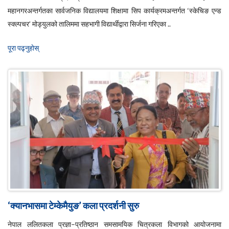
महानगरअन्तर्गतका सार्वजनिक विद्यालयमा शिक्षामा सिप कार्यक्रमअन्तर्गत ‘स्केचिङ एन्ड
स्क्ल्पचर’ मोड्युलको तालिममा सहभागी विद्यार्थीद्वारा सिर्जना गरिएका ..
पूरा पढ्नुहाेस्
‘क्यानभासमा टेम्केमैयुङ’ कला प्रदर्शनी सुरु
नेपाल ललितकला प्रज्ञा–प्रतिष्ठान समसामयिक चित्रकला विभागको आयोजनामा