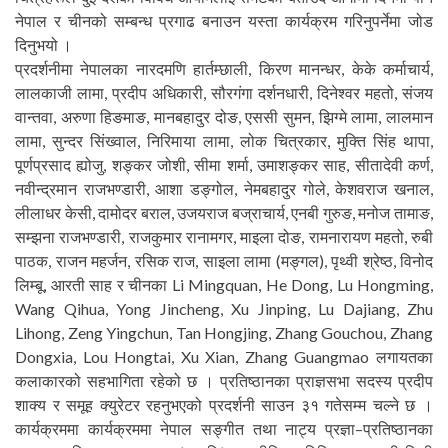
नेपाल र चीनको सम्बन्ध प्रगाढ बनाउन यस्ता कार्यक्रम गरिनुपर्नेमा जोड
दिनुभयो ।
प्रदर्शनीमा नेपालका नारदमणि हार्तम्छाली, किरण मानन्धर, केके कर्माचार्य,
लालकाजी लामा, प्रदीप अधिकारी, सौरगंगा दर्शनधारी, दिनेश्वर महतो, संजय
वान्तवा, अरुणा हिङमाङ, मानबहादुर दोङ, एससी सुमन, झिग्मे लामा, लालमान
लामा, सुन्दर सिंख्वाल, निरिमाया लामा, लोक चित्रकार, मुक्ति सिंह थापा,
पूर्णप्रसाद ह्योजु, शङ्कर जोशी, सीमा शर्मा, उमाशङ्कर साह, सीतादेवी कर्ण,
नवीन्द्रमान राजभण्डारी, आशा डङ्गोल, नेमबहादुर गोले, केशवराज खनाल,
लीलाधर केसी, दामोदर बराल, उजयराज बज्राचार्य, एनबी गुरुङ, मनोज तामाङ,
सम्झना राजभण्डारी, राजकुमार रानामगर, माइला दोङ, रामनारायण महतो, रुबी
पाठक, राजन महर्जन, रसिक राज, साइला लामा (मङ्गल), पृथ्वी श्रेष्ठ, विनोद
लिम्बू, आरती साह र चीनका Li Mingquan, He Dong, Lu Hongming,
Wang Qihua, Yong Jincheng, Xu Jinping, Lu Dajiang, Zhu
Lihong, Zeng Yingchun, Tan Hongjing, Zhang Gouchou, Zhang
Dongxia, Lou Hongtai, Xu Xian, Zhang Guangmao लगायतका
कलाकारको सहभागिता रहेको छ । प्रतिष्ठानका प्राज्ञसभा सदस्य प्रदीप
शाक्य र समूह क्युरेटर रहनुभएको प्रदर्शनी साउन ३१ गतेसम्म चल्ने छ ।
कार्यक्रममा कार्यक्रममा नेपाल सङ्गीत तथा नाट्य प्रज्ञा–प्रतिष्ठानका