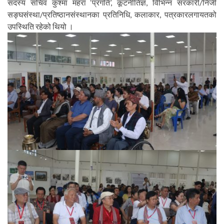
सदस्य सचिव कुश्मा महरा ‘प्रगति’, कूटनीतिज्ञ, विभिन्न सरकारी/निजी
सङ्घसंस्था/प्रतिष्ठानसंस्थानका प्रतिनिधि, कलाकार, पत्रकारलगायतको
उपस्थिति रहेको थियो ।