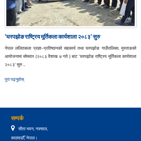
‘घरपझोङ राष्ट्रिय मूर्तिकला कार्यशाला २०८३’ सुरु
नेपाल ललितकला प्रज्ञा–प्रतिष्ठानको सहकार्य तथा घरपझोङ गाउँपालिका, मुस्ताङको
आयोजनामा सोमवार (२०८३ वैशाख ७ गते ) बाट ‘घरपझोङ राष्ट्रिय मूर्तिकला कार्यशाला
२०८३’ सुरु ..
पूरा पढ्नुहाेस्
सम्पर्क
सीता भवन, नक्साल,
काठमाडौँ, नेपाल।