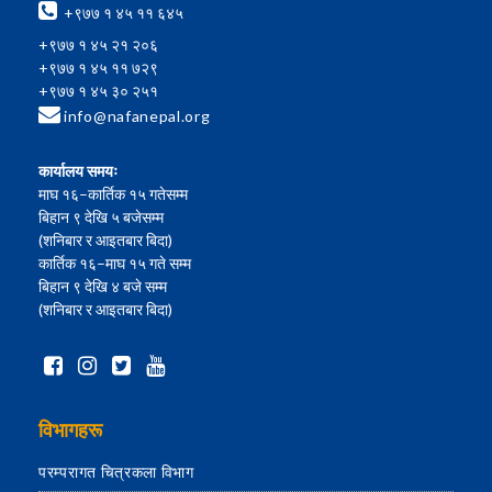
+९७७ १ ४५ ११ ६४५
+९७७ १ ४५ २१ २०६
+९७७ १ ४५ ११ ७२९
+९७७ १ ४५ ३० २५१
info@nafanepal.org
कार्यालय समयः
माघ १६–कार्तिक १५ गतेसम्म
बिहान ९ देखि ५ बजेसम्म
(शनिबार र आइतबार बिदा)
कार्तिक १६–माघ १५ गते सम्म
बिहान ९ देखि ४ बजे सम्म
(शनिबार र आइतबार बिदा)
विभागहरू
परम्परागत चित्रकला विभाग