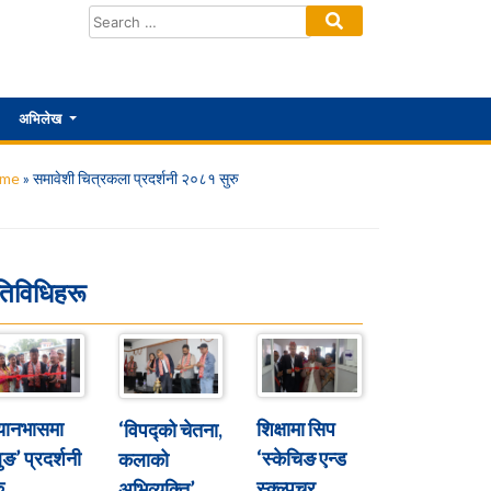
अभिलेख
me
»
समावेशी चित्रकला प्रदर्शनी २०८१ सुरु
तिविधिहरू
्यानभासमा
शिक्षामा सिप
‘विपद्को चेतना,
ुङ’ प्रदर्शनी
‘स्केचिङ एन्ड
कलाको
ु
स्क्ल्पचर
अभिव्यक्ति’