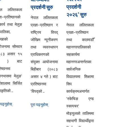
प्रदर्शनी
प्रदर्शनी सुरु
पाल ललितकला
२०२६’ सुरु
्ञा–प्रतिष्ठानको
नेपाल ललितकला
ार्य तथा मेलुङ
प्रज्ञा–प्रतिष्ठान र
नेपाल ललितकला
ँपालिका,
राष्ट्रिय विपद्
प्रज्ञा–प्रतिष्ठान
लखाको
जोखिम न्यूनीकरण
तथा काठमाडौँ
ोजनामा सोमवार
तथा व्यवस्थापन
महानगरपालिकाको
०८३ असार १५
प्राधिकरणको
सहकार्यमा
ते ) बाट
संयुक्त आयोजनामा
महानगरअन्तर्गतका
िष्ठानमा
बिहीबार (२०८३
सार्वजनिक
यानभासमा मेलुङ’
असार ४ गते ) बाट
विद्यालयमा शिक्षामा
्यशालामा सिर्जित
प्रतिष्ठानमा
सिप
कृतिको ..
‘विपद्को ..
कार्यक्रमअन्तर्गत
‘स्केचिङ एन्ड
 पढ्नुहाेस्
पूरा पढ्नुहाेस्
स्क्ल्पचर’
मोड्युलको तालिममा
सहभागी विद्यार्थीद्वारा