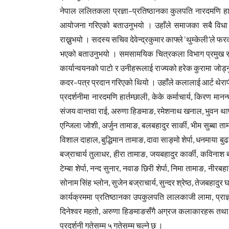
नेपाल ललितकला प्रज्ञा–प्रतिष्ठानका कुलपति नारदमणि हा
आयोजना गरिएको बताउनुभयो । उहाँले समाजका सबै विधा तथ
राख्नुभयो । सदस्य सचिव देवेन्द्रकुमार काफ्ले ‘थुम्केली’ले
भएको बताउनुभयो । समसामयिक चित्रकला विभाग प्रमुख संज
कार्यान्वयनको पाटो र उनीहरूलाई राज्यको हरेक कुरामा जोड्नुप
कदर–पत्र प्रदान गरिएको थियो । उहाँले कलालाई आर्ट थेरापी 
प्रदर्शनीमा नारदमणि हार्तम्छाली, केके कर्माचार्य, किरण मान
संजय वान्तवा राई, अरुणा हिङमाङ, रमेशनाथ खनाल, भुवन था
एन्जिला जोशी, अर्जुन तामाङ, बलबहादुर सार्की, भीम सुब्बा त
विशाल दाहाल, बुद्धिमान तामाङ, दावा साङ्मो शेर्पा, धनमाया बु
बज्राचार्य तुलाधर, हीरा तामाङ, जयबहादुर कार्की, कविनाश बज
टेम्बा शेर्पा, नन्द सुनार, नवाङ छिरी शेर्पा, निमा तामाङ, नीरबह
सोनाम सिंह भ्लोन, सुजेन बज्राचार्य, सुन्दर श्रेष्ठ, तेजबहाद
कार्यक्रममा प्रतिष्ठानका उपकुलपति लालकाजी लामा, प्राज्ञ
दिनेश्वर महतो, अरुणा हिङमाङसँगै अग्रज कलाकारहरू तथा विभि
प्रदर्शनी गतेसम्म ५ गतेसम्म चल्ने छ ।