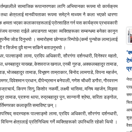
र्तम्छालीले सामाजिक रूपान्तरणका लागि अभियानका रूपमा यो कार्यक्रम
ा क्षेत्रलाई मानवीयताका रूपमा समेट्ने माध्यम नै कला भएको धारणा
 फरक क्षमता भएका कलाकारहरूलाई प्रोत्साहित गर्न यस कार्यक्रम प्रभावकारी
य वान्तवा राईले अपाङगता भएका व्यक्तिहरूका सम्बन्धमा बनेका कानुन
र्नेमा जोड दिनुभयो । समारोहमा छोग्याल रिम्पोछे (कर्मा पुन्चोक लामा)लाई
र सिर्जना दुवै मान्न सकिने बताउनुभयो ।
‘क
न्धर, पाल्साङ्मो लामा, प्रदिप अधिकारी, सौरगंगा दर्शनधारी, दिनेश्वर महतो,
टेम
पा, धनबहादुर याख्खा, केशवराज खनाल, एनबी गुरुङ, अक्कलबहादुर तामाङ,
प्र
ामाङ, भोजबहादुर तामाङ, विभूषण ताम्राकार, बिनोद लामगाडे, विपना महर्जन,
ने
ढामगर, दिवेशमान प्रधान, दीपेन्द्रमान बनेपाली, गणेश चौधरी डगौरा, गौरवरत्न
प्रज
्राचार्य, किरण सिगु, किशोर नकर्मी, लक्ष्मी भासिमा, मनिष महर्जन, मिङ्मा
सम
ादुर तामाङ, प्राश्ना थापा, रुद्रबहादुर पुन, सान्नानी श्रेष्ठ, सरिता डङ्गोल,
चित
ुर घर्तिमगरका कलाकृति समाविष्ट छन् ।
आय
परिषद् सदस्यहरू पाल्साङ्मो लामा, प्रदिप अधिकारी, सौरगंगा दर्शनधारी,
शुक
न्न क्षेत्रलाई प्रतिनिधित्व गर्ने व्यक्तिहरूको उपस्थिति रहेको थियो ।
वैश