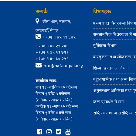
सम्पर्क
विभागहरू
सीता भवन, नक्साल,
परम्परागत चित्रकला विभा
काठमाडौँ, नेपाल।
समसामयिक चित्रकला विभ
+९७७ १ ४५ ११ ६४५
मूर्तिकला विभाग
+९७७ १ ४५ २१ २०६
+९७७ १ ४५ ११ ७२९
वास्तुकला तथा लोककला व
+९७७ १ ४५ ३० २५१
info@nafanepal.org
शिल्प–हस्तकला विभाग
बहुआयामिक तथा अन्य सिर्
कार्यालय समयः
माघ १६–कार्तिक १५ गतेसम्म
अनुसन्धान,अभिलेख तथा प
बिहान ९ देखि ५ बजेसम्म
(शनिबार र आइतबार बिदा)
कला प्रवर्धन विभाग
कार्तिक १६–माघ १५ गते सम्म
बिहान ९ देखि ४ बजे सम्म
राष्ट्रिय तथा अन्तर्राष्ट्रि
(शनिबार र आइतबार बिदा)