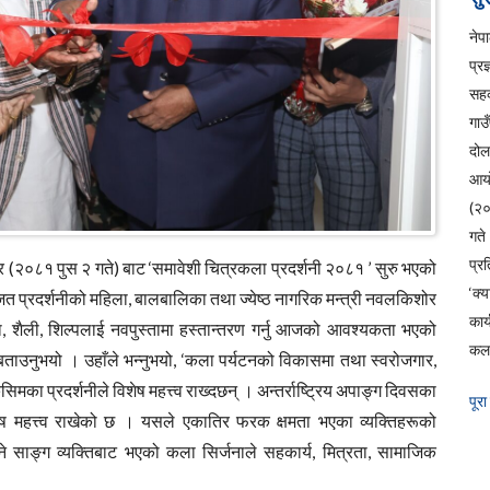
ने
प्रज
सहक
गाउ
दो
आय
(२
ग
प्रत
(२०८१ पुस २ गते) बाट ‘समावेशी चित्रकला प्रदर्शनी २०८१ ’ सुरु भएको
‘क्
जित प्रदर्शनीको महिला, बालबालिका तथा ज्येष्ठ नागरिक मन्त्री नवलकिशोर
कार
्परा, शैली, शिल्पलाई नवपुस्तामा हस्तान्तरण गर्नु आजको आवश्यकता भएको
कला
ने बताउनुभयो । उहाँले भन्नुभयो, ‘कला पर्यटनको विकासमा तथा स्वरोजगार,
मका प्रदर्शनीले विशेष महत्त्व राख्दछन् । अन्तर्राष्ट्रिय अपाङ्ग दिवसका
पूरा
िशेष महत्त्व राखेको छ । यसले एकातिर फरक क्षमता भएका व्यक्तिहरूको
साङ्ग व्यक्तिबाट भएको कला सिर्जनाले सहकार्य, मित्रता, सामाजिक