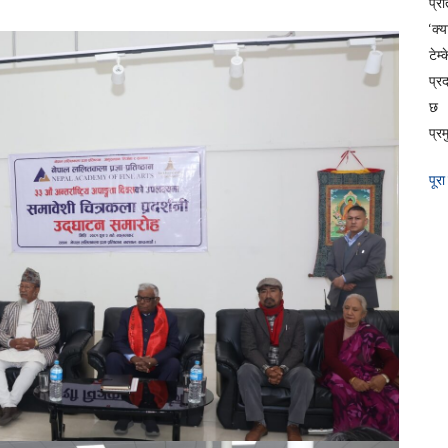
प्रत
‘क्
टेम
प्र
छ 
प्रम
पूरा