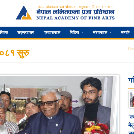
िधिहरू
सङ्ग्रहालय
प्रकाशनहरू
मिडिया
संरचनाहरू
सम्पर्क
Ho
२०८१ सुरु
ग
‘क
मेल
सुर