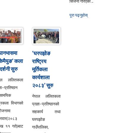
सिर्जना गरिएका ..
पूरा पढ्नुहाेस्
्यानभासमा
‘घरपझोङ
्केमैयुङ’ कला
राष्ट्रिय
दर्शनी सुरु
मूर्तिकला
कार्यशाला
पाल ललितकला
२०८३’ सुरु
्ञा–प्रतिष्ठान
सामयिक
नेपाल ललितकला
्रकला विभागको
प्रज्ञा–प्रतिष्ठानको
ोजनामा
सहकार्य तथा
्रवार(२०८३
घरपझोङ
ाख ११ गते)बाट
गाउँपालिका,