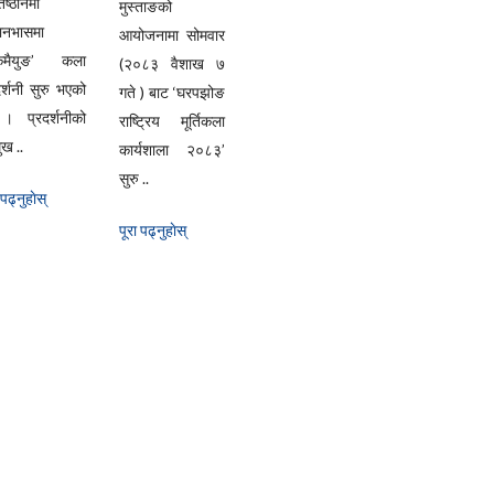
िष्ठानमा
मुस्ताङको
यानभासमा
आयोजनामा सोमवार
्केमैयुङ’ कला
(२०८३ वैशाख ७
दर्शनी सुरु भएको
गते ) बाट ‘घरपझोङ
। प्रदर्शनीको
राष्ट्रिय मूर्तिकला
ुख ..
कार्यशाला २०८३’
सुरु ..
 पढ्नुहाेस्
पूरा पढ्नुहाेस्