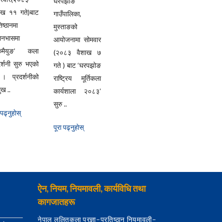
घरपझोङ
ाख ११ गते)बाट
गाउँपालिका,
िष्ठानमा
मुस्ताङको
यानभासमा
आयोजनामा सोमवार
्केमैयुङ’ कला
(२०८३ वैशाख ७
दर्शनी सुरु भएको
गते ) बाट ‘घरपझोङ
। प्रदर्शनीको
राष्ट्रिय मूर्तिकला
ुख ..
कार्यशाला २०८३’
सुरु ..
 पढ्नुहाेस्
पूरा पढ्नुहाेस्
ऐन, नियम, नियमावली, कार्यविधि तथा
कागजातहरू
नेपाल ललितकला प्रज्ञा–प्रतिष्ठान नियमावली–