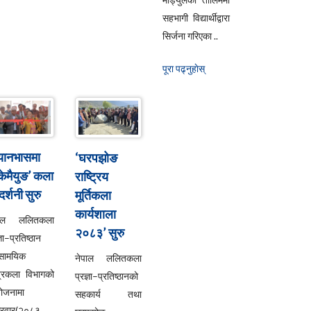
सहभागी विद्यार्थीद्वारा
सिर्जना गरिएका ..
पूरा पढ्नुहाेस्
्यानभासमा
‘घरपझोङ
्केमैयुङ’ कला
राष्ट्रिय
दर्शनी सुरु
मूर्तिकला
कार्यशाला
पाल ललितकला
२०८३’ सुरु
्ञा–प्रतिष्ठान
सामयिक
नेपाल ललितकला
्रकला विभागको
प्रज्ञा–प्रतिष्ठानको
ोजनामा
सहकार्य तथा
्रवार(२०८३