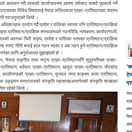
े अध्ययन गरी त्यसको कार्यान्वयनमा आफ्ना तर्फबाट सक्दो गृहकार्य गर्ने
विषयलगायतका विविध विषयलाई नेपाल ललितकला प्रज्ञा–प्रतिष्ठानका सदस्य
कारी गराउनुभएको थियो ।
धिकारहरू प्रयोग गर्दै प्रदेश र पालिका स्तरमा पनि प्रतिष्ठान/प्राज्ञिक
थाहरू प्रतिष्ठान/प्राज्ञिक संस्थाहरूको गठनविधि, नामकरण, कार्यप्रणाली,
लको अवस्था चिरी सङ्घ, प्रदेश र पालिका स्तरका प्रतिष्ठान/प्राज्ञिक
रेमा स्पष्ट नीति बनाई हाल गठन भएका र अब गठन हुने प्रतिष्ठान/प्राज्ञिक
ाण गर्नका लागि अनुरोधपत्र बुझाइएको हो ।
न, नेपाल सङ्गीत तथा नाट्य प्रज्ञा–प्रतिष्ठानसँगै सुदूरपश्चिम प्रज्ञा–
‘क
–प्रतिष्ठान, बर्दघाट प्रज्ञा–प्रतिष्ठान, खजुरा प्रज्ञा–प्रतिष्ठान, भीरकोट
द्, कालीगण्डकी प्रज्ञा–प्रतिष्ठान, सुनवल नगर वाङ्मय कला प्रतिष्ठान,
टेम
गरिक उड्ड्यन मन्त्रालयको संस्कृति महाशाखाअन्तर्गतको संस्कृति शाखाका
प्र
ता रहेको थियो ।
ने
प्रज
सम
चित
आय
शुक