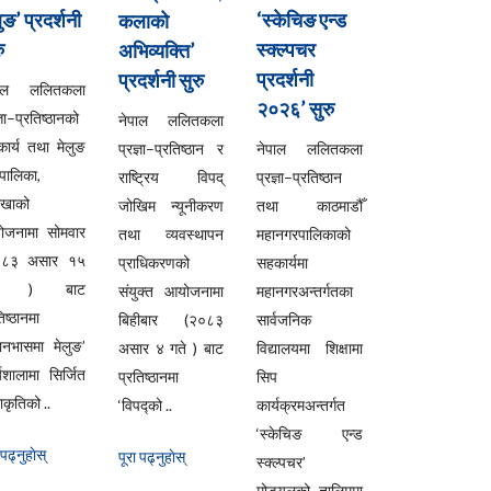
ुङ’ प्रदर्शनी
‘स्केचिङ एन्ड
कलाको
ु
स्क्ल्पचर
अभिव्यक्ति’
प्रदर्शनी
प्रदर्शनी सुरु
पाल ललितकला
२०२६’ सुरु
्ञा–प्रतिष्ठानको
नेपाल ललितकला
ार्य तथा मेलुङ
प्रज्ञा–प्रतिष्ठान र
नेपाल ललितकला
ँपालिका,
राष्ट्रिय विपद्
प्रज्ञा–प्रतिष्ठान
लखाको
जोखिम न्यूनीकरण
तथा काठमाडौँ
ोजनामा सोमवार
तथा व्यवस्थापन
महानगरपालिकाको
०८३ असार १५
प्राधिकरणको
सहकार्यमा
ते ) बाट
संयुक्त आयोजनामा
महानगरअन्तर्गतका
िष्ठानमा
बिहीबार (२०८३
सार्वजनिक
यानभासमा मेलुङ’
असार ४ गते ) बाट
विद्यालयमा शिक्षामा
्यशालामा सिर्जित
प्रतिष्ठानमा
सिप
कृतिको ..
‘विपद्को ..
कार्यक्रमअन्तर्गत
‘स्केचिङ एन्ड
 पढ्नुहाेस्
पूरा पढ्नुहाेस्
स्क्ल्पचर’
मोड्युलको तालिममा