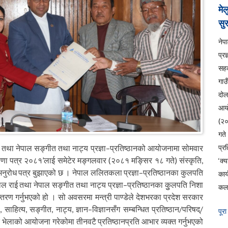
मेल
सुर
ने
प्रज
सहक
गाउ
दो
आय
(२
ग
ठान तथा नेपाल सङ्गीत तथा नाट्य प्रज्ञा–प्रतिष्ठानको आयोजनामा सोमवार
प्रत
िक घोषणा पत्र २०८१’लाई समेटेर मङ्गलवार (२०८१ मङ्सिर १८ गते) संस्कृति,
‘क्
 अनुरोध पत्र बुझाएको छ । नेपाल ललितकला प्रज्ञा–प्रतिष्ठानका कुलपति
कार
ूपाल राई तथा नेपाल सङ्गीत तथा नाट्य प्रज्ञा–प्रतिष्ठानका कुुलपति निशा
कला
तान्तरण गर्नुभएको हो । सो अवसरमा मन्त्री पाण्डेले देशभरका प्रदेश सरकार
त्य, सङ्गीत, नाट्य, ज्ञान–विज्ञानसँग सम्बन्धित प्रतिष्ठान/परिषद्/
पूरा
क भेलाको आयोजना गरेकोमा तीनवटै प्रतिष्ठानप्रति आभार व्यक्त गर्नुभएको