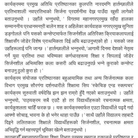
कार्यक्रममा प्रमुख अतिथि प्रतिष्ठानका कुलपति नारदमणि हार्तम्छालीले
प्रतिभाशाली नवप्रतिभाको सिर्जना प्रदर्शनीमा देख्न पाउँदा खुसी लागेको
बताउनुभयो । उहाँले भन्नुभयो, ‘ विगतमा महानगरप्रमुख रहँदा हालका
सम्माननीय प्रधानमन्त्री बालेन शाह र अहिलेका कार्यवाहक नगरप्रमुख सुनिता
डङ्गोलले पनि यसको कन्सेप्टमार्फत सिजर्नशील अतिरिक्त क्रियाकलापलाई
शिक्षासँग जोडेर विशेष प्राथमिकता दिई अघि बढाउनुभएको हो । यसको जस
उहाँहरूलाई पनि जान्छ ।’ हार्तम्छालीले भन्नुभयो, ‘आगामी दिनमा देशको नेतृत्व
गर्ने युवा प्रतिभा तथा भविष्यका कर्णधारहरूमा शिक्षा र सिपलाई जोडेर
सिर्जनशील अभिव्यक्ति कला कसरी अघि बढाउनुपर्छ भन्ने कुराको कन्सेप्ट
बनाउनु ठुलो कुरा हो ।’
कार्यक्रम संयोजक प्रतिष्ठानका बहुआयामिक तथा अन्य सिर्जनात्मक कला
विभाग प्रमुख सौरगंगा दर्शनधारीले शिक्षामा सिप ‘स्केचिङ एन्ड स्क्ल्पचर’
कार्यक्रम सुरुवाती वर्षदेखि झन झन राम्रो हुँदै गएको बताउनुभयो । उहाँले
भन्नुभयो, ‘पाठ्यक्रम सबै एउटै हो तर विद्यार्थीहरूको रचनात्मक क्षमता,
कार्यकुशलता चाहिँ फरक छ । यस कार्यक्रममार्फत एउटा विद्यार्थीले पढ्दै गर्दा
आफ्नो सोचाइ, भावना के हो भनेर थाहा पाउँछ ।’ साथै उहाँले विद्यालय तहबाटै
दिइने ललितकला शिक्षाले विद्यार्थीहरूको सिर्जनशील, रचनात्मक क्षमता
अभिवृद्धि गर्न महत्त्वपूर्ण भूमिका खेल्ने बताउनुभयो ।
काठमाडौँ महानगरपालिका शिक्षा विभाग प्रमुख नमराज ढकालले प्रतिष्ठान र