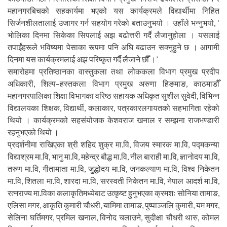
महानगरबिचको सहकार्यमा भएको यस कार्यक्रमले विद्यार्थीमा निहित
सिर्जनशीलतालाई उजागर गर्न सहयोग गरेको बताउनुभयो । उहाँले भन्नुभयो, ‘
भोलिका दिनमा सिकेका सिपलाई अझ बढोत्तरी गर्दै लैजानुहोला । यसलाई
तपाईंहरूले भविष्यमा पेसाका रूपमा पनि अघि बढाउन सक्नुहुने छ । आगामी
दिनमा यस कार्यक्रमलाई अझ परिष्कृत गर्दै लैजाने छौँ ।’
समारोहमा प्रतिष्ठानका वास्तुकला तथा लोककला विभाग प्रमुख प्रदीप
अधिकारी, शिल्प–हस्तकला विभाग प्रमुख अरुणा हिङमाङ, काठमाडौँ
महानगरपालिका शिक्षा विभागका वरिष्ठ सहायक अधिकृत सुशील सुवेदी, विभिन्न
विद्यालयका शिक्षक, विद्यार्थी, कलाकार, पत्रकारलगायतको सहभागिता रहेको
थियो । कार्यक्रमको सहसंयोजक केशवराज खनाल र सम्झना राजभण्डारी
रहनुभएको थियो ।
प्रदर्शनीमा राखिएका श्री शहिद शुक्र मा.वि, विजय स्मारक मा.वि, पद्मकन्या
विद्याश्रम मा.वि, भानु मा.वि, महेन्द्र बौद्ध मा.वि, नील बाराही मा.वि, ज्ञानोदय मा.वि,
तरुण मा.वि, गीतामाता मा.वि, जुुद्धोदय मा.वि, जनकल्याण मा.वि, विश्व निकेतन
मा.वि, शितला मा.वि, शारदा मा.वि, सरस्वती निकेतन मा.वि, नेपाल आदर्श मा.वि,
रत्नराज्य मा.विका कलाकृतिमध्येबाट उत्कृष्ट हुनुभएका क्रमशः सोनिया तामाङ,
एलिसा मगर, आकृति कुमारी चौधरी, यामिमा तामाङ, पुष्पाञ्जलि कुमारी, यम मगर,
सेलिना घर्तिमगर, प्रमिल खनाल, विनोद चलाउने, सुदीक्षा चौधरी थारु, कोमल