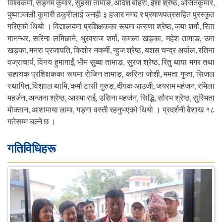
विश्वकर्मा, सङ्गम कुमार, सुहसा तामाङ, अदिश बोहरा, ईशा श्रेष्ठ, अजितकुमार,
पुष्पाञ्जली कुमारी ठकुरीलाई जनही ३ हजार नगद र प्रमाणपत्रसहित पुरस्कृत
गरिएको थियो । विद्यालयमा प्रशिक्षकका रूपमा करुणा श्रेष्ठ, जया शर्मा, रिता
मानन्धर, सरिना लमिछाने, धु्रवराज शर्मा, कमला खड्का, महेश तामाङ, उमा
खड्का, मनरा प्रजापति, किशोर नकर्मी, न्हुज श्रेष्ठ, यशस चन्द्र अर्याल, रतिना
वज्राचार्य, विनय हुमागाईं, भीम सुब्बा तामाङ, सुरज श्रेष्ठ, रितु थापा मगर तथा
सहायक प्रशिक्षकका रूपमा रोजिन तामाङ, करिना जोशी, ममता गुप्ता, सिजल
स्थापित, विशााल थामि, कर्मा टासी गुरुङ, दीपक आउजी, जयराम मर्हजन, रमिला
महर्जन, अन्जना श्रेष्ठ, आस्मा राई, उसिना महर्जन, सिद्धि, सौरभ श्रेष्ठ, सुस्मिता
मोक्तान, आशामाया लामा, गङ्गा वस्ती रहनुभएको थियो । प्रदर्शनी वैशाख १८
गतेसम्म चल्ने छ ।
गतिविधिहरू