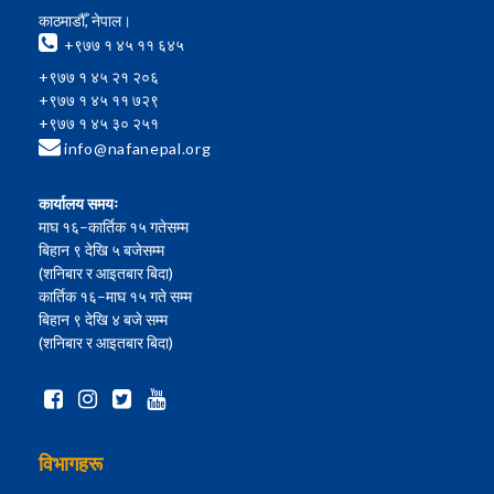
काठमाडौँ, नेपाल।
+९७७ १ ४५ ११ ६४५
+९७७ १ ४५ २१ २०६
+९७७ १ ४५ ११ ७२९
+९७७ १ ४५ ३० २५१
info@nafanepal.org
कार्यालय समयः
माघ १६–कार्तिक १५ गतेसम्म
बिहान ९ देखि ५ बजेसम्म
(शनिबार र आइतबार बिदा)
कार्तिक १६–माघ १५ गते सम्म
बिहान ९ देखि ४ बजे सम्म
(शनिबार र आइतबार बिदा)
विभागहरू