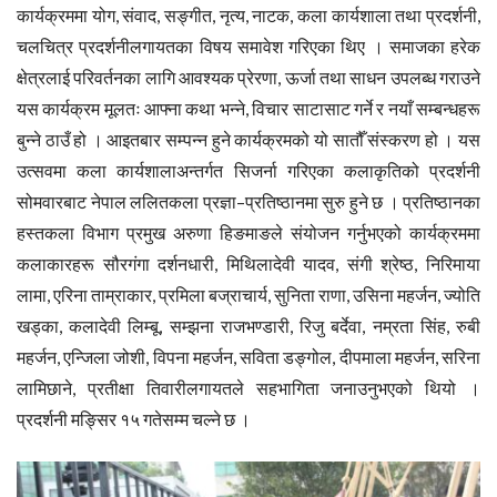
कार्यक्रममा योग, संवाद, सङ्गीत, नृत्य, नाटक, कला कार्यशाला तथा प्रदर्शनी,
चलचित्र प्रदर्शनीलगायतका विषय समावेश गरिएका थिए । समाजका हरेक
क्षेत्रलाई परिवर्तनका लागि आवश्यक प्रेरणा, ऊर्जा तथा साधन उपलब्ध गराउने
यस कार्यक्रम मूलतः आफ्ना कथा भन्ने, विचार साटासाट गर्ने र नयाँ सम्बन्धहरू
बुन्ने ठाउँ हो । आइतबार सम्पन्न हुने कार्यक्रमको यो सातौँ संस्करण हो । यस
उत्सवमा कला कार्यशालाअन्तर्गत सिजर्ना गरिएका कलाकृतिको प्रदर्शनी
सोमवारबाट नेपाल ललितकला प्रज्ञा–प्रतिष्ठानमा सुरु हुने छ । प्रतिष्ठानका
हस्तकला विभाग प्रमुख अरुणा हिङमाङले संयोजन गर्नुभएको कार्यक्रममा
कलाकारहरू सौरगंगा दर्शनधारी, मिथिलादेवी यादव, संगी श्रेष्ठ, निरिमाया
लामा, एरिना ताम्राकार, प्रमिला बज्राचार्य, सुनिता राणा, उसिना महर्जन, ज्योति
खड्का, कलादेवी लिम्बू, सम्झना राजभण्डारी, रिजु बर्देवा, नम्रता सिंह, रुबी
महर्जन, एन्जिला जोशी, विपना महर्जन, सविता डङ्गोल, दीपमाला महर्जन, सरिना
लामिछाने, प्रतीक्षा तिवारीलगायतले सहभागिता जनाउनुभएको थियो ।
प्रदर्शनी मङ्सिर १५ गतेसम्म चल्ने छ ।