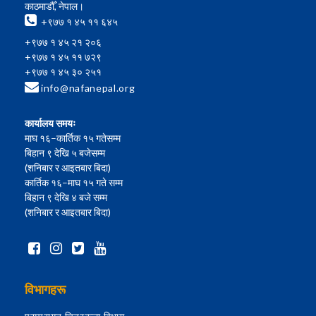
काठमाडौँ, नेपाल।
+९७७ १ ४५ ११ ६४५
+९७७ १ ४५ २१ २०६
+९७७ १ ४५ ११ ७२९
+९७७ १ ४५ ३० २५१
info@nafanepal.org
कार्यालय समयः
माघ १६–कार्तिक १५ गतेसम्म
बिहान ९ देखि ५ बजेसम्म
(शनिबार र आइतबार बिदा)
कार्तिक १६–माघ १५ गते सम्म
बिहान ९ देखि ४ बजे सम्म
(शनिबार र आइतबार बिदा)
विभागहरू