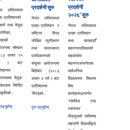
प्रदर्शनी
प्रदर्शनी सुरु
पाल ललितकला
२०२६’ सुरु
्ञा–प्रतिष्ठानको
नेपाल ललितकला
ार्य तथा मेलुङ
प्रज्ञा–प्रतिष्ठान र
नेपाल ललितकला
ँपालिका,
राष्ट्रिय विपद्
प्रज्ञा–प्रतिष्ठान
लखाको
जोखिम न्यूनीकरण
तथा काठमाडौँ
ोजनामा सोमवार
तथा व्यवस्थापन
महानगरपालिकाको
०८३ असार १५
प्राधिकरणको
सहकार्यमा
ते ) बाट
संयुक्त आयोजनामा
महानगरअन्तर्गतका
िष्ठानमा
बिहीबार (२०८३
सार्वजनिक
यानभासमा मेलुङ’
असार ४ गते ) बाट
विद्यालयमा शिक्षामा
्यशालामा सिर्जित
प्रतिष्ठानमा
सिप
कृतिको ..
‘विपद्को ..
कार्यक्रमअन्तर्गत
‘स्केचिङ एन्ड
 पढ्नुहाेस्
पूरा पढ्नुहाेस्
स्क्ल्पचर’
मोड्युलको तालिममा
सहभागी विद्यार्थीद्वारा