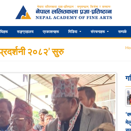
िधिहरू
सङ्ग्रहालय
प्रकाशनहरू
मिडिया
संरचनाहरू
सम्पर्क
Ho
प्रदर्शनी २०८२’ सुरु
ग
‘क
मेल
सुर