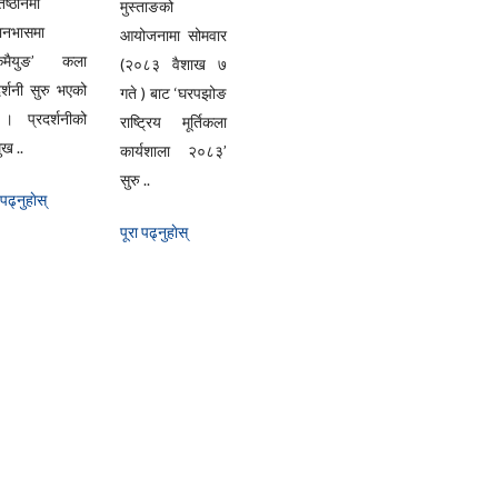
िष्ठानमा
मुस्ताङको
यानभासमा
आयोजनामा सोमवार
्केमैयुङ’ कला
(२०८३ वैशाख ७
दर्शनी सुरु भएको
गते ) बाट ‘घरपझोङ
। प्रदर्शनीको
राष्ट्रिय मूर्तिकला
ुख ..
कार्यशाला २०८३’
सुरु ..
 पढ्नुहाेस्
पूरा पढ्नुहाेस्