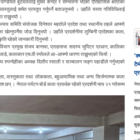
्डेयले बुटवललाई मुख्य केन्द्र र सम्भावना भएको ऐतिहासिक क्षेत्रका
तुलाई समेत प्रस्तुत गर्नुपर्ने बताउनुभयो । उहाँले यस्ता गतिविधिलाई
ा राख्नुभयो ।
श समन्वय समिति संयोजक दिनेश्वर महतोले प्रदेश तथा स्थानीय तहले आफ्नो
ेल्नुपर्नेमा जोड दिनुभयो । उहाँले प्रदर्शनीमा लुम्बिनी प्रदेशका कला,
कृति रहेको जानकारी दिनुभयो ।
िभाग प्रमुख संजय बान्तवा, प्राज्ञसभा सदस्य जुपिटर प्रधान, कालिका
न्जाडे, कलाकार एच.वी रम्तेलले आ–आफ्नो धारणा राख्नुभएको थियो ।
‘क
घ रुपन्देहीका अध्यक्ष दिलीप रसाली र सञ्चालन जङ्ग पहाडीले गर्नुभएको
टेम
प्र
कला, वास्तुकला तथा लोककला, बहुआयामिक तथा अन्य सिर्जनात्म्क कला
् । नेपाल पर्यटन बोर्ड कला प्रवर्धक रहेको प्रदर्शनी माघ २१ गतेसम्म
ने
प्रज
सम
चित
आय
शुक
वैश