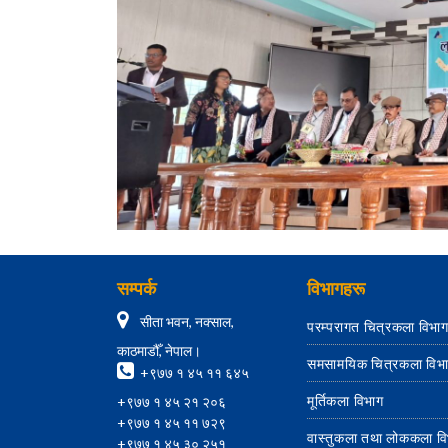
सम्पर्क
विभागहरू
सीता भवन, नक्साल,
परम्परागत चित्रकला विभा
काठमाडौँ, नेपाल।
समसामयिक चित्रकला विभ
+९७७ १ ४५ ११ ६४५
मूर्तिकला विभाग
+९७७ १ ४५ २१ २०६
+९७७ १ ४५ ११ ७२९
वास्तुकला तथा लोककला व
+९७७ १ ४५ ३० २५१