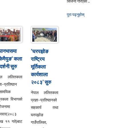
सिर्जना गरिएका ..
पूरा पढ्नुहाेस्
्यानभासमा
‘घरपझोङ
्केमैयुङ’ कला
राष्ट्रिय
दर्शनी सुरु
मूर्तिकला
कार्यशाला
पाल ललितकला
२०८३’ सुरु
्ञा–प्रतिष्ठान
सामयिक
नेपाल ललितकला
्रकला विभागको
प्रज्ञा–प्रतिष्ठानको
ोजनामा
सहकार्य तथा
्रवार(२०८३
घरपझोङ
ाख ११ गते)बाट
गाउँपालिका,