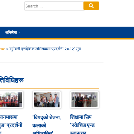
अभिलेख
me
»
‘लुम्बिनी प्रादेशिक ललितकला प्रदर्शनी २०८२’ सुरु
तिविधिहरू
्यानभासमा
शिक्षामा सिप
‘विपद्को चेतना,
ुङ’ प्रदर्शनी
‘स्केचिङ एन्ड
कलाको
ु
स्क्ल्पचर
अभिव्यक्ति’