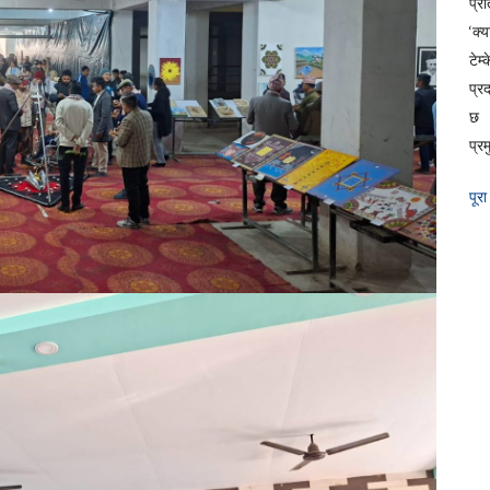
प्रत
‘क्
टेम
प्र
छ 
प्रम
पूरा