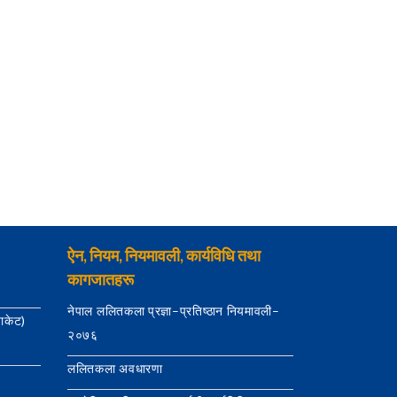
ऐन, नियम, नियमावली, कार्यविधि तथा
कागजातहरू
नेपाल ललितकला प्रज्ञा–प्रतिष्ठान नियमावली–
याकेट)
२०७६
ललितकला अवधारणा