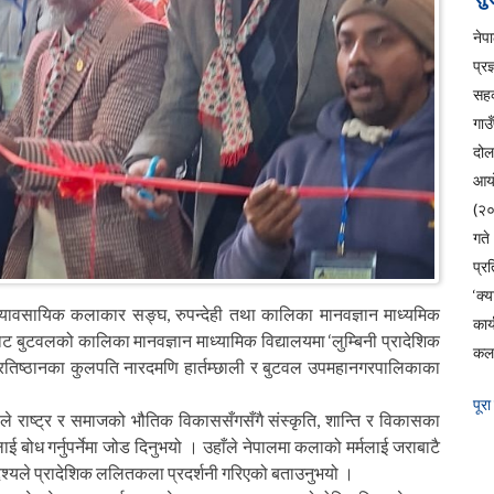
ने
प्रज
सहक
गाउ
दो
आय
(२
ग
प्रत
‘क्
्यावसायिक कलाकार सङ्घ, रुपन्देही तथा कालिका मानवज्ञान माध्यमिक
कार
ुटवलको कालिका मानवज्ञान माध्यामिक विद्यालयमा ‘लुम्बिनी प्रादेशिक
कला
्रतिष्ठानका कुलपति नारदमणि हार्तम्छाली र बुटवल उपमहानगरपालिकाका
पूरा
लीले राष्ट्र र समाजको भौतिक विकाससँगसँगै संस्कृति, शान्ति र विकासका
ई बोध गर्नुपर्नेमा जोड दिनुभयो । उहाँले नेपालमा कलाको मर्मलाई जराबाटै
्देश्यले प्रादेशिक ललितकला प्रदर्शनी गरिएको बताउनुभयो ।