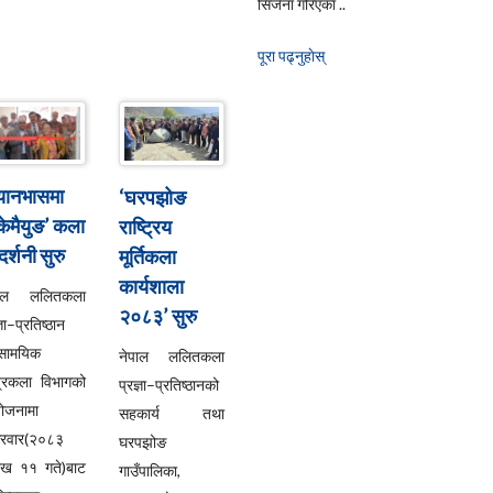
सिर्जना गरिएका ..
पूरा पढ्नुहाेस्
्यानभासमा
‘घरपझोङ
्केमैयुङ’ कला
राष्ट्रिय
दर्शनी सुरु
मूर्तिकला
कार्यशाला
पाल ललितकला
२०८३’ सुरु
्ञा–प्रतिष्ठान
सामयिक
नेपाल ललितकला
्रकला विभागको
प्रज्ञा–प्रतिष्ठानको
ोजनामा
सहकार्य तथा
्रवार(२०८३
घरपझोङ
ाख ११ गते)बाट
गाउँपालिका,