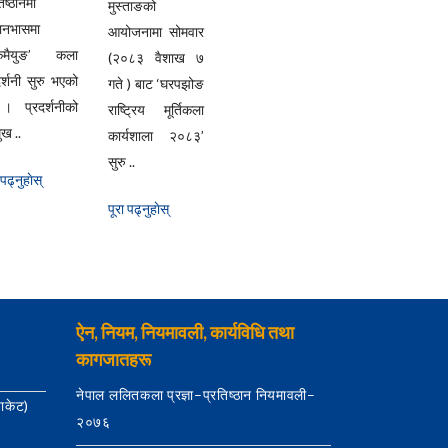
िष्ठानमा
मुस्ताङको
यानभासमा
आयोजनामा सोमवार
्केमैयुङ’ कला
(२०८३ वैशाख ७
दर्शनी सुरु भएको
गते ) बाट ‘घरपझोङ
। प्रदर्शनीको
राष्ट्रिय मूर्तिकला
ुख ..
कार्यशाला २०८३’
सुरु ..
 पढ्नुहाेस्
पूरा पढ्नुहाेस्
ऐन, नियम, नियमावली, कार्यविधि तथा
कागजातहरू
नेपाल ललितकला प्रज्ञा–प्रतिष्ठान नियमावली–
याकेट)
२०७६