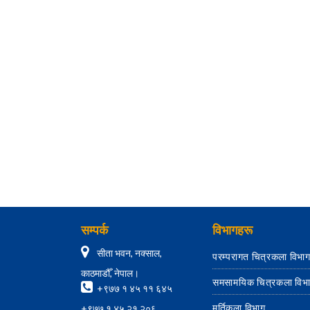
सम्पर्क
विभागहरू
सीता भवन, नक्साल,
परम्परागत चित्रकला विभा
काठमाडौँ, नेपाल।
समसामयिक चित्रकला विभ
+९७७ १ ४५ ११ ६४५
मूर्तिकला विभाग
+९७७ १ ४५ २१ २०६