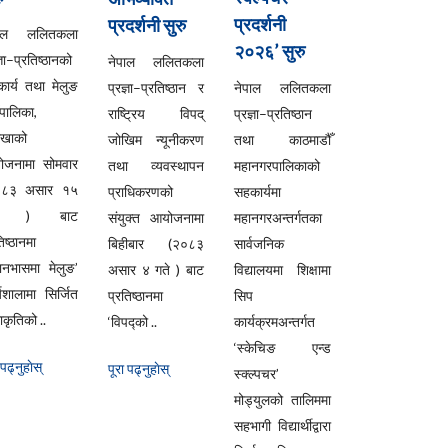
प्रदर्शनी
प्रदर्शनी सुरु
पाल ललितकला
२०२६’ सुरु
्ञा–प्रतिष्ठानको
नेपाल ललितकला
ार्य तथा मेलुङ
प्रज्ञा–प्रतिष्ठान र
नेपाल ललितकला
ँपालिका,
राष्ट्रिय विपद्
प्रज्ञा–प्रतिष्ठान
लखाको
जोखिम न्यूनीकरण
तथा काठमाडौँ
ोजनामा सोमवार
तथा व्यवस्थापन
महानगरपालिकाको
०८३ असार १५
प्राधिकरणको
सहकार्यमा
ते ) बाट
संयुक्त आयोजनामा
महानगरअन्तर्गतका
िष्ठानमा
बिहीबार (२०८३
सार्वजनिक
यानभासमा मेलुङ’
असार ४ गते ) बाट
विद्यालयमा शिक्षामा
्यशालामा सिर्जित
प्रतिष्ठानमा
सिप
कृतिको ..
‘विपद्को ..
कार्यक्रमअन्तर्गत
‘स्केचिङ एन्ड
 पढ्नुहाेस्
पूरा पढ्नुहाेस्
स्क्ल्पचर’
मोड्युलको तालिममा
सहभागी विद्यार्थीद्वारा