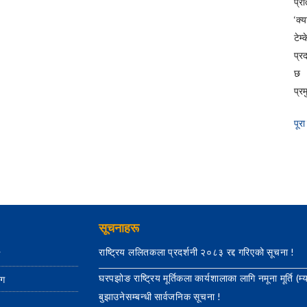
प्रत
‘क्
टेम
प्र
छ 
प्रम
पूरा
सूचनाहरू
राष्ट्रिय ललितकला प्रदर्शनी २०८३ रद्द गरिएको सूचना !
ग
घरपझोङ राष्ट्रिय मूर्तिकला कार्यशालाका लागि नमूना मूर्ति (म्
ाग
बुझाउनेसम्बन्धी सार्वजनिक सूचना !