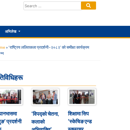
अभिलेख
me
»
‘राष्ट्रिय ललितकला प्रदर्शनी–२०८२’ को समीक्षा कार्यक्रम
न्न
तिविधिहरू
्यानभासमा
शिक्षामा सिप
‘विपद्को चेतना,
ुङ’ प्रदर्शनी
‘स्केचिङ एन्ड
कलाको
ु
स्क्ल्पचर
अभिव्यक्ति’