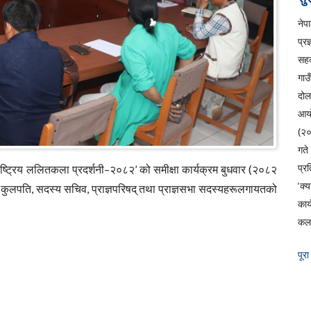
ने
प्रज
सहक
गाउ
दो
आय
(२
ग
प्रत
्ट्रिय ललितकला प्रदर्शनी–२०८२’ को समीक्षा कार्यक्रम बुधवार (२०८२
‘क्
ा कुलपति, सदस्य सचिव, प्राज्ञपरिषद् तथा प्राज्ञसभा सदस्यहरूलगायतको
कार
कला
पूरा