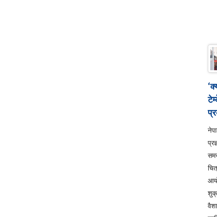
‘क
टेम
प्र
ने
प्रज
सम
चित
आय
शुक
वैश