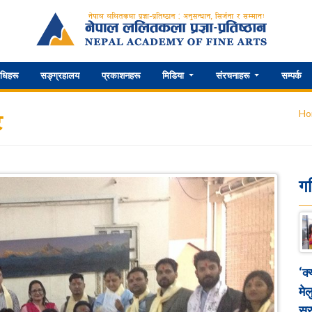
िधिहरू
सङ्ग्रहालय
प्रकाशनहरू
मिडिया
संरचनाहरू
सम्पर्क
Ho
ट
ग
‘क
मेल
सुर