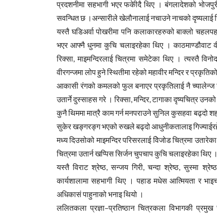
प्रदशनीमा सहभागी भएर फकेीदै थिए । बंगलादेशको भोजपुर
सवन्धित छ ।अन्सारीले खेलौनालाई नचाउने नाचको दृष्यलाई 
यस्तै घडिअर्वा पोखरीमा पनि कलाकारहरुको बाक्लो चहलपहल
भएर आफ्नै धुनमा कुचि चलाइरहेका थिए । काठमाण्डौवाट वीर
रिक्सा, माइमन्दिरलाई चित्रमा समेटेका थिए । त्यस्तै विन
वीरगन्जमा लोप हुने स्थितीमा रहेको महावीर मन्दिर र प्रकृति
आकासी रंगको कमलको फुल बनाएर प्रकृतिलाई नै च्यालेन्ज गर
उतार्ने दुस्साहस गरे । रिक्सा, मन्दिर, टागाका दृष्यचित्र उ
कुनै थिममा मात्रै काम गर्न मनपराउने सुनिल कुसहवा बढ्दो 
सुकेर खङ्गरङ्ग भएको रुखले बढ्दो आधुनीकतालाइ गिज्याईर
मध्य दिउसोको माइमन्दिर परिसरलाई विेजोड चित्रमा उतारेका थ
चित्रमा उतार्न खप्पिस सिर्जन चुपचाप कुचि चलाइरहेका थि
यस्तै विराट श्रेष्ठ, सन्जय गिरी, चन्दा श्रेष्ठ, सुस्मा 
कार्यशालामा सहभागी थिए । पहाड मधेस आत्मियता र भाइचारा
अधिकासं पाहुनाको भनाइ थियो ।
ललितकला प्रज्ञा–प्रतिष्ठान चित्रकला विभागकी प्रमुख 