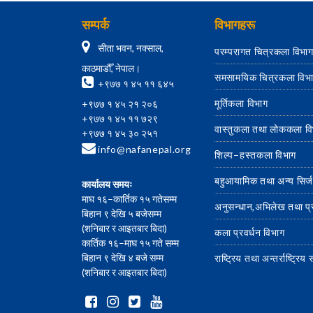
सम्पर्क
विभागहरू
सीता भवन, नक्साल,
परम्परागत चित्रकला विभा
काठमाडौँ, नेपाल।
समसामयिक चित्रकला विभ
+९७७ १ ४५ ११ ६४५
मूर्तिकला विभाग
+९७७ १ ४५ २१ २०६
+९७७ १ ४५ ११ ७२९
वास्तुकला तथा लोककला व
+९७७ १ ४५ ३० २५१
info@nafanepal.org
शिल्प–हस्तकला विभाग
बहुआयामिक तथा अन्य सिर्
कार्यालय समयः
माघ १६–कार्तिक १५ गतेसम्म
अनुसन्धान,अभिलेख तथा प
बिहान ९ देखि ५ बजेसम्म
(शनिबार र आइतबार बिदा)
कला प्रवर्धन विभाग
कार्तिक १६–माघ १५ गते सम्म
बिहान ९ देखि ४ बजे सम्म
राष्ट्रिय तथा अन्तर्राष्ट्रि
(शनिबार र आइतबार बिदा)