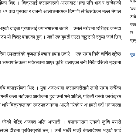
प्रत
रिरहेका थिए । चित्रलाई कलाकारको आखावाट भन्दा पनि भाव र सन्देशको
‘क्
मा ११ वटा पुस्तक र दजनौ आलोचनात्मक टिप्पणी लेखिसकेका मल्ल नेपाल
टेम
प्र
 भएको दाइजा प्रथालाई क्यानभासमा उतारे । उनले मधेशमा छोरीहरु जन्मदा
छ 
ुप यो चित्र बनाएका हुन् । जहाँ एक युवती एउटा खुट्टाले स्कुल जादै छिन्
प्रम
रेवा उडाइरहेको दृष्यलाई क्यानभाषमा उतारे । एक समय निकै चर्चित श्रेष्ठ
पूरा
मो समयपछि कला महोत्सवमा आएर कुचि चलाएका उनी निकै हसिलो मुद्रामा
 कुचि चलाइरहेका थिए । युवा अवस्थामा कलाकारीतामै लामो समय खर्चेका
आगनमै कला महोत्सव आयोजना हुदा उनी भने अहिले, पहिल्यै यस्तो कार्यक्रम
नेक थरि चित्रकलाका स्वरुपहरु मनमा आउने गरेको र अभावले गर्दा भने जस्ता
उदै गरेको भेटिए अजमत अलि अन्सारी । क्यानभासमा उनको कुचि यसरी
को दौडमा प्रतिस्प्रधी छन् । उनी भर्खरै मात्रै बंगलादेशमा भएको आर्ट