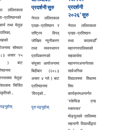
प्रदर्शनी
प्रदर्शनी सुरु
पाल ललितकला
२०२६’ सुरु
्ञा–प्रतिष्ठानको
नेपाल ललितकला
ार्य तथा मेलुङ
प्रज्ञा–प्रतिष्ठान र
नेपाल ललितकला
ँपालिका,
राष्ट्रिय विपद्
प्रज्ञा–प्रतिष्ठान
लखाको
जोखिम न्यूनीकरण
तथा काठमाडौँ
ोजनामा सोमवार
तथा व्यवस्थापन
महानगरपालिकाको
०८३ असार १५
प्राधिकरणको
सहकार्यमा
ते ) बाट
संयुक्त आयोजनामा
महानगरअन्तर्गतका
िष्ठानमा
बिहीबार (२०८३
सार्वजनिक
यानभासमा मेलुङ’
असार ४ गते ) बाट
विद्यालयमा शिक्षामा
्यशालामा सिर्जित
प्रतिष्ठानमा
सिप
कृतिको ..
‘विपद्को ..
कार्यक्रमअन्तर्गत
‘स्केचिङ एन्ड
 पढ्नुहाेस्
पूरा पढ्नुहाेस्
स्क्ल्पचर’
मोड्युलको तालिममा
सहभागी विद्यार्थीद्वारा