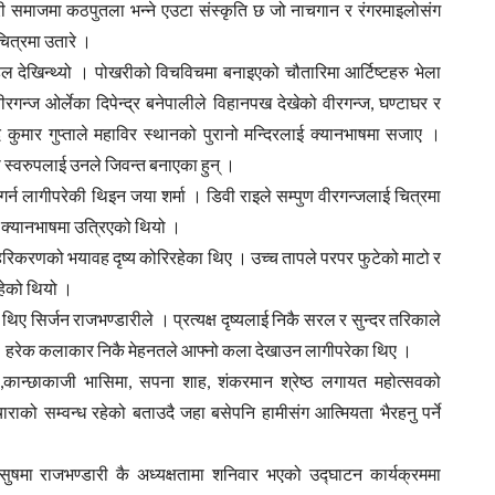
ी समाजमा कठपुतला भन्ने एउटा संस्कृति छ जो नाचगान र रंगरमाइलोसंग
चित्रमा उतारे ।
 देखिन्थ्यो । पोखरीको विचविचमा बनाइएको चौतारिमा आर्टिष्टहरु भेला
गन्ज ओर्लेका दिपेन्द्र बनेपालीले विहानपख देखेको वीरगन्ज, घण्टाघर र
ोद कुमार गुप्ताले महाविर स्थानको पुरानो मन्दिरलाई क्यानभाषमा सजाए ।
को स्वरुपलाई उनले जिवन्त बनाएका हुन् ।
्न लागीपरेकी थिइन जया शर्मा । डिवी राइले सम्पुण वीरगन्जलाई चित्रमा
नको क्यानभाषमा उत्रिएको थियो ।
शहरिकरणको भयावह दृष्य कोरिरहेका थिए । उच्च तापले परपर फुटेको माटो र
हेको थियो ।
िए सिर्जन राजभण्डारीले । प्रत्यक्ष दृष्यलाई निकै सरल र सुन्दर तरिकाले
ए । हरेक कलाकार निकै मेहनतले आफ्नो कला देखाउन लागीपरेका थिए ।
श्रेष्ठ,कान्छाकाजी भासिमा, सपना शाह, शंकरमान श्रेष्ठ लगायत महोत्सवको
को सम्वन्ध रहेको बताउदै जहा बसेपनि हामीसंग आत्मियता भैरहनु पर्ने
सुषमा राजभण्डारी कै अध्यक्षतामा शनिवार भएको उद्घाटन कार्यक्रममा