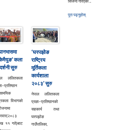
सिर्जना गरिएका ..
पूरा पढ्नुहाेस्
्यानभासमा
‘घरपझोङ
्केमैयुङ’ कला
राष्ट्रिय
दर्शनी सुरु
मूर्तिकला
कार्यशाला
पाल ललितकला
२०८३’ सुरु
्ञा–प्रतिष्ठान
सामयिक
नेपाल ललितकला
्रकला विभागको
प्रज्ञा–प्रतिष्ठानको
ोजनामा
सहकार्य तथा
्रवार(२०८३
घरपझोङ
ाख ११ गते)बाट
गाउँपालिका,