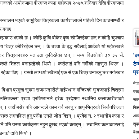
रगन्जको आयोनजामा वीरगन्ज कला महोत्सव २०७५ शनिवार देखि वीरगन्जमा
 सन्चालन भएको सामुहिक चित्रकला कार्यशालाको पहिलो दिन काठमाण्डौ र
्र बनाए ।
झकाउ भएको छ । कोहि कुचि बोकेर दृष्य खोजिरहेका छन् त कोहि चुपचाप
य चित्र कोरिरहेका छन् । के बच्चा के बृद्ध सवैलाई आर्टको यो महोत्सवले
ोकेर चित्रकारहरु यताउता कुदिरहेका छन् । मध्य दिउसोको ३० ३२ सें.
‘क
टेम
ष्यहरुले शितल बनाइरहेको थियो । कसैलाई पनि गर्मीको महसुस थिएन ।
प्र
रहेका थिए । यस्तो लाग्थ्यो सवैलाई एक से एक चित्र बनाउनु छ र मगंलबार
ने
 विभाग प्रमुख सुषमा राजभण्डारीले माईस्थान मन्दिरको गुम्वजलाई चित्रमा
प्रज
ितकला प्रज्ञा–प्रतिष्ठानले हरेक प्रदेशमा स्थानिय कलाकारीताको
सम
 । जहाँ बसेर पनि आनन्दले काम गर्न सक्नु र आफुभित्रको सिर्जनशिलता
चित
रहरु लगनशिल हुनु पर्नेमा उनले जोड दिइन् । प्रदेश न. २ स्थानीय कला र
आय
शुक
 कुनै पनि यस्ता कार्यक्रम नहुन दुखद भएको बताइन् । स्थानिय कलाकारलाई
वैश
े उनको दावि थियो ।