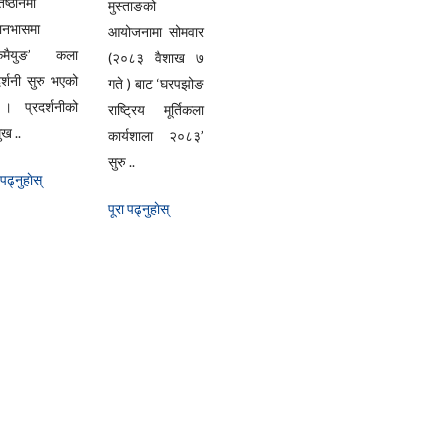
िष्ठानमा
मुस्ताङको
यानभासमा
आयोजनामा सोमवार
्केमैयुङ’ कला
(२०८३ वैशाख ७
दर्शनी सुरु भएको
गते ) बाट ‘घरपझोङ
। प्रदर्शनीको
राष्ट्रिय मूर्तिकला
ुख ..
कार्यशाला २०८३’
सुरु ..
 पढ्नुहाेस्
पूरा पढ्नुहाेस्