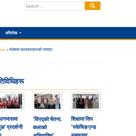
अभिलेख
me
»
मधेशमा कलाकारहरुको जमघट
तिविधिहरू
्यानभासमा
शिक्षामा सिप
‘विपद्को चेतना,
ुङ’ प्रदर्शनी
‘स्केचिङ एन्ड
कलाको
ु
स्क्ल्पचर
अभिव्यक्ति’