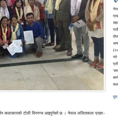
ने
प्रज
सहक
गाउ
दो
आय
(२
ग
प्रत
‘क्
कार
कला
पूरा
दर्जन कलाकारको टोली विरगन्ज आइपुगेको छ । नेपाल ललितकला प्रज्ञा–