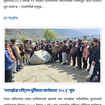
शुक्रवार(२०८३ वैशाख ११ गते)बाट प्रतिष्ठानमा ‘क्यानभासमा टेम्केमैयुङ’ कला प्रदर्शनी
सुरु भएको छ । प्रदर्शनीको प्रमुख ..
पूरा पढ्नुहाेस्
‘घरपझोङ राष्ट्रिय मूर्तिकला कार्यशाला २०८३’ सुरु
नेपाल ललितकला प्रज्ञा–प्रतिष्ठानको सहकार्य तथा घरपझोङ गाउँपालिका, मुस्ताङको
आयोजनामा सोमवार (२०८३ वैशाख ७ गते ) बाट ‘घरपझोङ राष्ट्रिय मूर्तिकला कार्यशाला