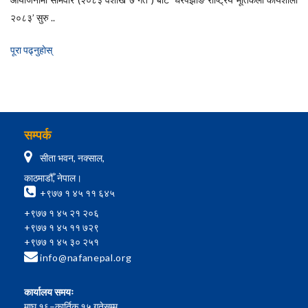
२०८३’ सुरु ..
पूरा पढ्नुहाेस्
सम्पर्क
सीता भवन, नक्साल,
काठमाडौँ, नेपाल।
+९७७ १ ४५ ११ ६४५
+९७७ १ ४५ २१ २०६
+९७७ १ ४५ ११ ७२९
+९७७ १ ४५ ३० २५१
info@nafanepal.org
कार्यालय समयः
माघ १६–कार्तिक १५ गतेसम्म