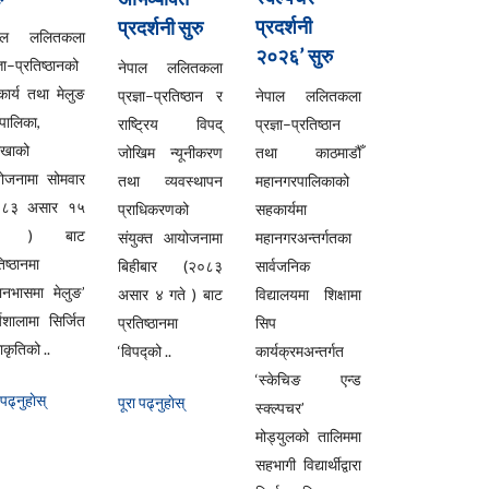
प्रदर्शनी
प्रदर्शनी सुरु
पाल ललितकला
२०२६’ सुरु
्ञा–प्रतिष्ठानको
नेपाल ललितकला
ार्य तथा मेलुङ
प्रज्ञा–प्रतिष्ठान र
नेपाल ललितकला
ँपालिका,
राष्ट्रिय विपद्
प्रज्ञा–प्रतिष्ठान
लखाको
जोखिम न्यूनीकरण
तथा काठमाडौँ
ोजनामा सोमवार
तथा व्यवस्थापन
महानगरपालिकाको
०८३ असार १५
प्राधिकरणको
सहकार्यमा
ते ) बाट
संयुक्त आयोजनामा
महानगरअन्तर्गतका
िष्ठानमा
बिहीबार (२०८३
सार्वजनिक
यानभासमा मेलुङ’
असार ४ गते ) बाट
विद्यालयमा शिक्षामा
्यशालामा सिर्जित
प्रतिष्ठानमा
सिप
कृतिको ..
‘विपद्को ..
कार्यक्रमअन्तर्गत
‘स्केचिङ एन्ड
 पढ्नुहाेस्
पूरा पढ्नुहाेस्
स्क्ल्पचर’
मोड्युलको तालिममा
सहभागी विद्यार्थीद्वारा