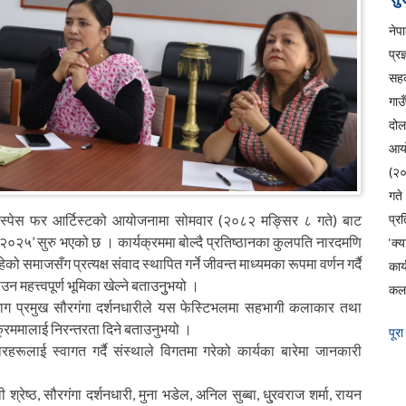
ने
प्रज
सहक
गाउ
दो
आय
(२
ग
दु स्पेस फर आर्टिस्टको आयोजनामा सोमवार (२०८२ मङ्सिर ८ गते) बाट
प्रत
भल २०२५’ सुरु भएको छ । कार्यक्रममा बोल्दै प्रतिष्ठानका कुलपति नारदमणि
‘क्
ो समाजसँग प्रत्यक्ष संवाद स्थापित गर्ने जीवन्त माध्यमका रूपमा वर्णन गर्दै
कार
महत्त्वपूर्ण भूमिका खेल्ने बताउनुुभयो ।
कला
भाग प्रमुख सौरगंगा दर्शनधारीले यस फेस्टिभलमा सहभागी कलाकार तथा
यक्रममालाई निरन्तरता दिने बताउनुभयो ।
पूरा
ाकारहरूलाई स्वागत गर्दै संस्थाले विगतमा गरेको कार्यका बारेमा जानकारी
्रेष्ठ, सौरगंगा दर्शनधारी, मुना भडेल, अनिल सुब्बा, धु्रवराज शर्मा, रायन