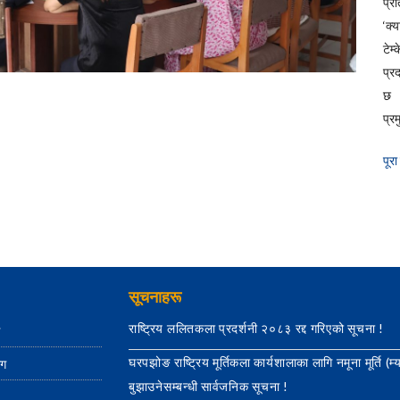
प्रत
‘क्
टेम
प्र
छ 
प्रम
पूरा
सूचनाहरू
राष्ट्रिय ललितकला प्रदर्शनी २०८३ रद्द गरिएको सूचना !
ग
घरपझोङ राष्ट्रिय मूर्तिकला कार्यशालाका लागि नमूना मूर्ति (म्
ाग
बुझाउनेसम्बन्धी सार्वजनिक सूचना !