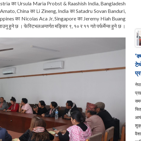
थ, Austria का Ursula Maria Probst & Raashish India, Bangladesh
mato, China का Li Zineng, India का Satadru Sovan Banduri,
ppines का Nicolas Aca Jr, Singapore का Jeremy Hiah Buang
ुने छ । फेस्टिभलअन्तर्गत मङ्सिर ९, १० र ११ गते पर्फर्मेन्स हुने छ ।
‘क
टेम
प्र
ने
प्रज
सम
चित
आय
शुक
वैश