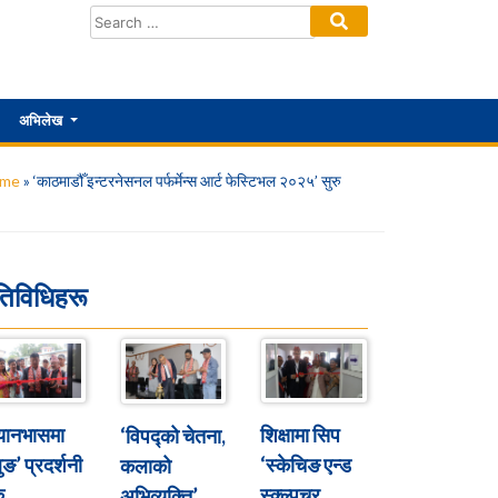
अभिलेख
me
»
‘काठमाडौँ इन्टरनेसनल पर्फर्मेन्स आर्ट फेस्टिभल २०२५’ सुरु
तिविधिहरू
्यानभासमा
शिक्षामा सिप
‘विपद्को चेतना,
ुङ’ प्रदर्शनी
‘स्केचिङ एन्ड
कलाको
ु
स्क्ल्पचर
अभिव्यक्ति’