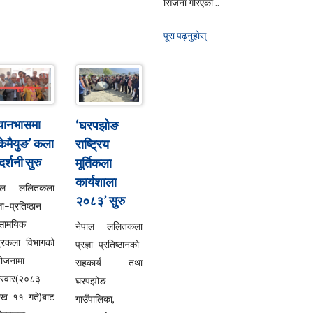
सिर्जना गरिएका ..
पूरा पढ्नुहाेस्
्यानभासमा
‘घरपझोङ
्केमैयुङ’ कला
राष्ट्रिय
दर्शनी सुरु
मूर्तिकला
कार्यशाला
पाल ललितकला
२०८३’ सुरु
्ञा–प्रतिष्ठान
सामयिक
नेपाल ललितकला
्रकला विभागको
प्रज्ञा–प्रतिष्ठानको
ोजनामा
सहकार्य तथा
्रवार(२०८३
घरपझोङ
ाख ११ गते)बाट
गाउँपालिका,