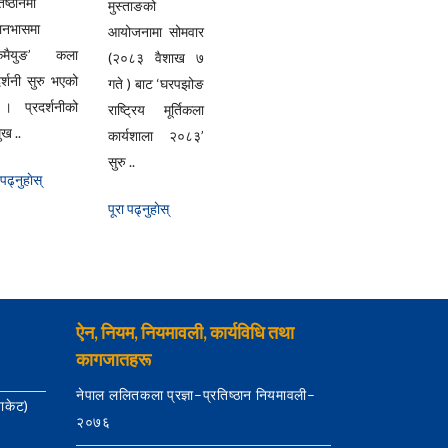
िष्ठानमा
मुस्ताङको
यानभासमा
आयोजनामा सोमवार
्केमैयुङ’ कला
(२०८३ वैशाख ७
दर्शनी सुरु भएको
गते ) बाट ‘घरपझोङ
। प्रदर्शनीको
राष्ट्रिय मूर्तिकला
ुख ..
कार्यशाला २०८३’
सुरु ..
 पढ्नुहाेस्
पूरा पढ्नुहाेस्
ऐन, नियम, नियमावली, कार्यविधि तथा
कागजातहरू
नेपाल ललितकला प्रज्ञा–प्रतिष्ठान नियमावली–
याकेट)
२०७६