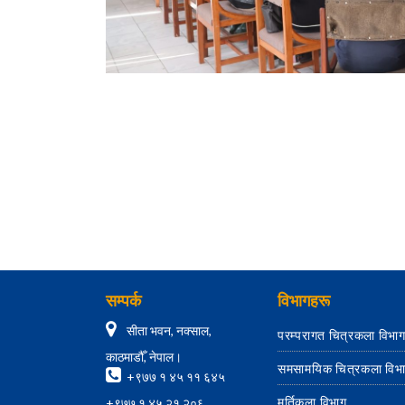
सम्पर्क
विभागहरू
सीता भवन, नक्साल,
परम्परागत चित्रकला विभा
काठमाडौँ, नेपाल।
समसामयिक चित्रकला विभ
+९७७ १ ४५ ११ ६४५
मूर्तिकला विभाग
+९७७ १ ४५ २१ २०६