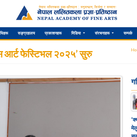
िधिहरू
सङ्ग्रहालय
प्रकाशनहरू
मिडिया
संरचनाहरू
सम्पर्क
Ho
न्स आर्ट फेस्टिभल २०२५’ सुरु
ग
‘क
मेल
सुर