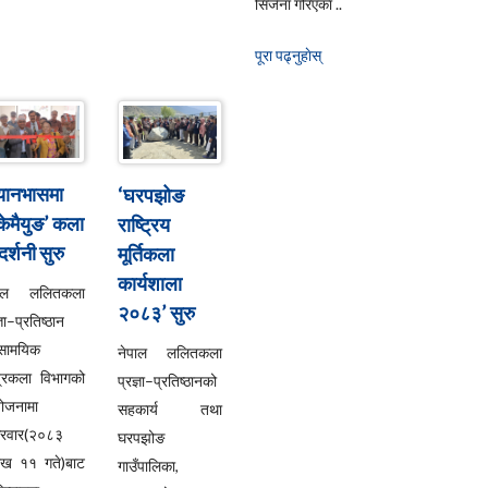
सिर्जना गरिएका ..
पूरा पढ्नुहाेस्
्यानभासमा
‘घरपझोङ
्केमैयुङ’ कला
राष्ट्रिय
दर्शनी सुरु
मूर्तिकला
कार्यशाला
पाल ललितकला
२०८३’ सुरु
्ञा–प्रतिष्ठान
सामयिक
नेपाल ललितकला
्रकला विभागको
प्रज्ञा–प्रतिष्ठानको
ोजनामा
सहकार्य तथा
्रवार(२०८३
घरपझोङ
ाख ११ गते)बाट
गाउँपालिका,