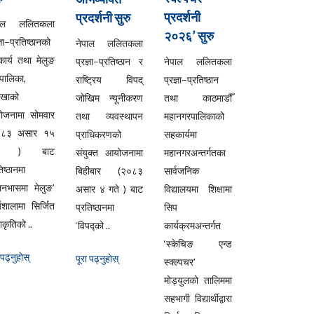
प्रदर्शनी
प्रदर्शनी सुरु
पाल ललितकला
२०२६’ सुरु
्ञा–प्रतिष्ठानको
नेपाल ललितकला
ार्य तथा मेलुङ
प्रज्ञा–प्रतिष्ठान र
नेपाल ललितकला
ँपालिका,
राष्ट्रिय विपद्
प्रज्ञा–प्रतिष्ठान
लखाको
जोखिम न्यूनीकरण
तथा काठमाडौँ
ोजनामा सोमवार
तथा व्यवस्थापन
महानगरपालिकाको
०८३ असार १५
प्राधिकरणको
सहकार्यमा
ते ) बाट
संयुक्त आयोजनामा
महानगरअन्तर्गतका
िष्ठानमा
बिहीबार (२०८३
सार्वजनिक
यानभासमा मेलुङ’
असार ४ गते ) बाट
विद्यालयमा शिक्षामा
्यशालामा सिर्जित
प्रतिष्ठानमा
सिप
कृतिको ..
‘विपद्को ..
कार्यक्रमअन्तर्गत
‘स्केचिङ एन्ड
 पढ्नुहाेस्
पूरा पढ्नुहाेस्
स्क्ल्पचर’
मोड्युलको तालिममा
सहभागी विद्यार्थीद्वारा