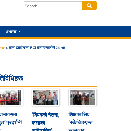
अभिलेख
me
»
कला कार्यशाला तथा कलाप्रदर्शनी २०७४
तिविधिहरू
्यानभासमा
शिक्षामा सिप
‘विपद्को चेतना,
ुङ’ प्रदर्शनी
‘स्केचिङ एन्ड
कलाको
ु
स्क्ल्पचर
अभिव्यक्ति’