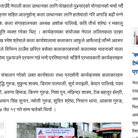
 बताउँदै नेपाली कला उत्थानका लागि पोखराले पु¥याएको योगदानको चर्चा गर्दै
ार्यक्रम सहित आउनुहोस् कला उत्थानका लागि हातेमालो गरि अगाडि बढौं भन्ने
े.के. कला संग्रहालयका अध्यक्ष अशोक पालिखे, कवि तीर्थ श्रेष्ठ र मकालु
भुति व्यक्त गरेका थिए । कार्यक्रमका संयोजक नेपाल ललितकला प्रज्ञा
मुख रमेश श्रेष्ठले कला कार्यशालामा कलाकार आफुले आफैलाई जाँच्ने अवसर
यसले विभिन्न ठाउँमा छरिएर बसेका कलाकारहरुको कलात्मक भावनाको माला
‘क
ु¥याउने प्रयत्न गर्छ भन्दै प्रतिष्ठानले चाँडैनै प्रभावकारी कार्यक्रमहरु
टेम
प्र
 संचालन गरेको उक्त कार्यशाला तथा प्रदर्शनी कार्यक्रममा कलाकारहरु
ने
ुद्धि गुरुङ, मुकुन्द शाक्य, डिराम पाल्पाली, सुर्य वराइली, केदार पालिखे, पदम
प्रज
ी, अरुणा हिमाङ, किरण गुरुङ, निशा पुन, मछिन्द्र शाक्य, टेक बहादुर क्षेत्री,
सम
न, थमान सिंह सुनार, ज्योती गुरुङ, सुदिन श्रेष्ठ, निसान थापा, आकाश गुरुङ,
चित
४ जेठ १९ गते सम्म चलेको थियो ।
आय
शुक
वैश