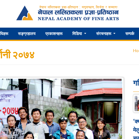
िधिहरू
सङ्ग्रहालय
प्रकाशनहरू
मिडिया
संरचनाहरू
सम्पर्क
Ho
्शनी २०७४
ग
‘क
मेल
सुर