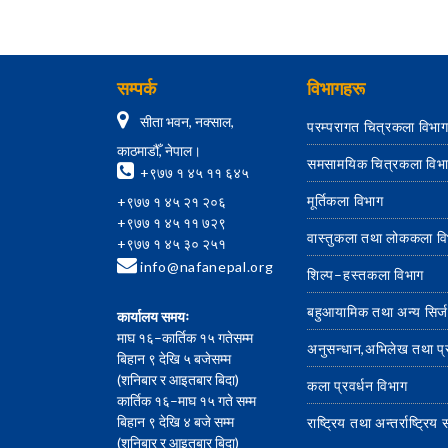
सम्पर्क
विभागहरू
सीता भवन, नक्साल,
परम्परागत चित्रकला विभा
काठमाडौँ, नेपाल।
समसामयिक चित्रकला विभ
+९७७ १ ४५ ११ ६४५
मूर्तिकला विभाग
+९७७ १ ४५ २१ २०६
+९७७ १ ४५ ११ ७२९
वास्तुकला तथा लोककला व
+९७७ १ ४५ ३० २५१
info@nafanepal.org
शिल्प–हस्तकला विभाग
बहुआयामिक तथा अन्य सिर्
कार्यालय समयः
माघ १६–कार्तिक १५ गतेसम्म
अनुसन्धान,अभिलेख तथा प
बिहान ९ देखि ५ बजेसम्म
(शनिबार र आइतबार बिदा)
कला प्रवर्धन विभाग
कार्तिक १६–माघ १५ गते सम्म
बिहान ९ देखि ४ बजे सम्म
राष्ट्रिय तथा अन्तर्राष्ट्रि
(शनिबार र आइतबार बिदा)