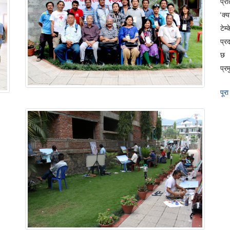
प्रत
‘क्
टेम
प्र
छ 
प्रम
पूरा