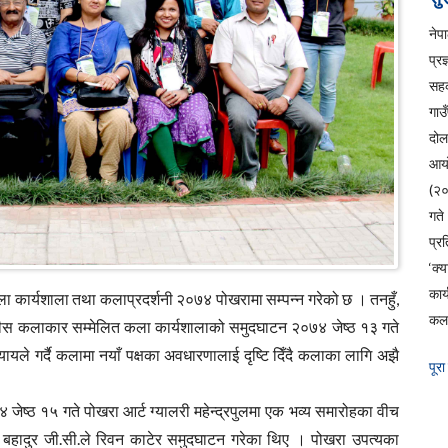
ने
प्रज
सहक
गाउ
दो
आय
(२
ग
प्रत
‘क्
कार
कला कार्यशाला तथा कलाप्रदर्शनी २०७४ पोखरामा सम्पन्न गरेको छ । तनहुँ,
कला
की तीस कलाकार सम्मेलित कला कार्यशालाको समुदघाटन २०७४ जेष्ठ १३ गते
ायले गर्दै कलामा नयाँ पक्षका अवधारणालाई दृष्टि दिँदै कलाका लागि अझै
पूरा
४ जेष्ठ १५ गते प
ोखरा आर्ट ग्यालरी महेन्द्रपुलमा एक भव्य समारोहका वीच
बहादुर जी.सी.ले रिवन काटेर समुदघाटन गरेका थिए । पोखरा उपत्यका