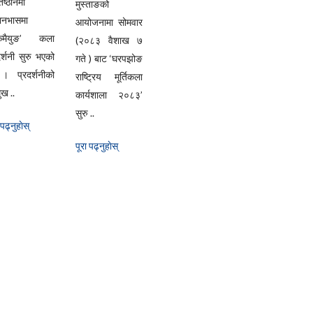
िष्ठानमा
मुस्ताङको
यानभासमा
आयोजनामा सोमवार
्केमैयुङ’ कला
(२०८३ वैशाख ७
दर्शनी सुरु भएको
गते ) बाट ‘घरपझोङ
। प्रदर्शनीको
राष्ट्रिय मूर्तिकला
ुख ..
कार्यशाला २०८३’
सुरु ..
 पढ्नुहाेस्
पूरा पढ्नुहाेस्