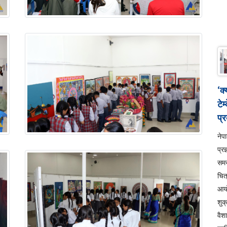
‘क
टेम
प्र
ने
प्रज
सम
चित
आय
शुक
वैश