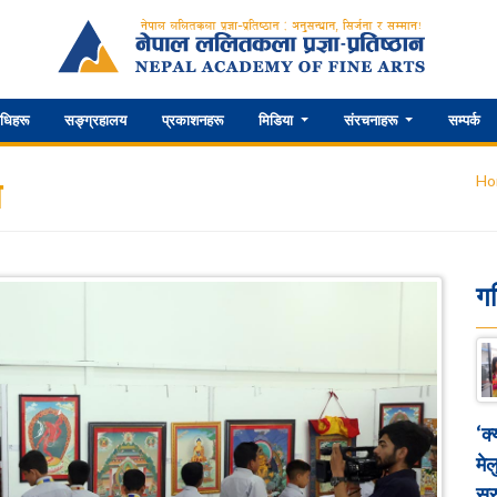
िधिहरू
सङ्ग्रहालय
प्रकाशनहरू
मिडिया
संरचनाहरू
सम्पर्क
Ho
ष
ग
‘क
मेल
सुर