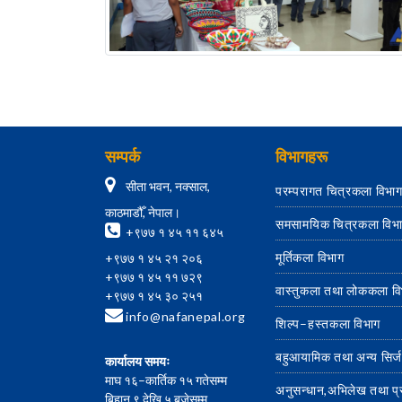
सम्पर्क
विभागहरू
सीता भवन, नक्साल,
परम्परागत चित्रकला विभा
काठमाडौँ, नेपाल।
समसामयिक चित्रकला विभ
+९७७ १ ४५ ११ ६४५
मूर्तिकला विभाग
+९७७ १ ४५ २१ २०६
+९७७ १ ४५ ११ ७२९
वास्तुकला तथा लोककला व
+९७७ १ ४५ ३० २५१
info@nafanepal.org
शिल्प–हस्तकला विभाग
बहुआयामिक तथा अन्य सिर्
कार्यालय समयः
माघ १६–कार्तिक १५ गतेसम्म
अनुसन्धान,अभिलेख तथा प
बिहान ९ देखि ५ बजेसम्म