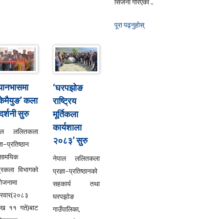
सिर्जना गरिएका ..
पूरा पढ्नुहाेस्
्यानभासमा
‘घरपझोङ
्केमैयुङ’ कला
राष्ट्रिय
दर्शनी सुरु
मूर्तिकला
कार्यशाला
पाल ललितकला
२०८३’ सुरु
्ञा–प्रतिष्ठान
सामयिक
नेपाल ललितकला
्रकला विभागको
प्रज्ञा–प्रतिष्ठानको
ोजनामा
सहकार्य तथा
्रवार(२०८३
घरपझोङ
ाख ११ गते)बाट
गाउँपालिका,