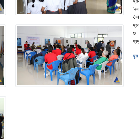
प्रत
‘क्
टेम
प्र
छ 
प्रम
पूरा