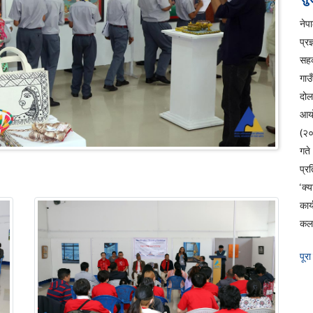
ने
प्रज
सहक
गाउ
दो
आय
(२
ग
प्रत
‘क्
कार
कला
पूरा