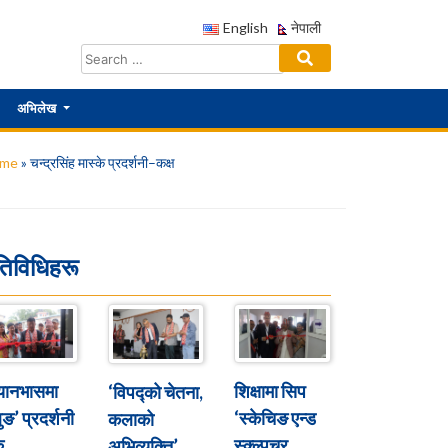
English
नेपाली
अभिलेख
me
»
चन्द्रसिंह मास्के प्रदर्शनी–कक्ष
तिविधिहरू
्यानभासमा
शिक्षामा सिप
‘विपद्को चेतना,
ुङ’ प्रदर्शनी
‘स्केचिङ एन्ड
कलाको
ु
स्क्ल्पचर
अभिव्यक्ति’