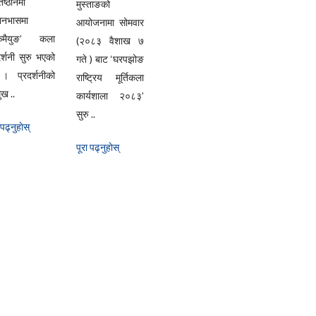
िष्ठानमा
मुस्ताङको
यानभासमा
आयोजनामा सोमवार
्केमैयुङ’ कला
(२०८३ वैशाख ७
दर्शनी सुरु भएको
गते ) बाट ‘घरपझोङ
। प्रदर्शनीको
राष्ट्रिय मूर्तिकला
ुख ..
कार्यशाला २०८३’
सुरु ..
 पढ्नुहाेस्
पूरा पढ्नुहाेस्