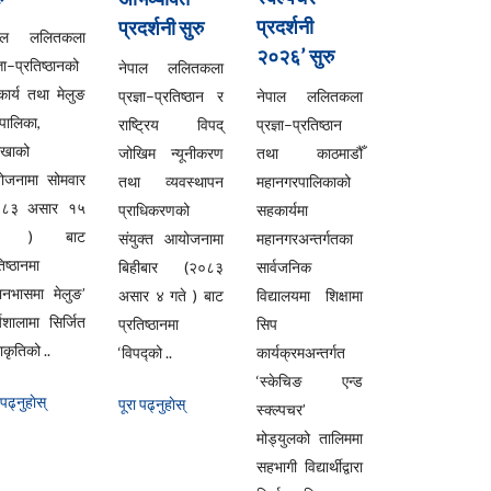
प्रदर्शनी
प्रदर्शनी सुरु
पाल ललितकला
२०२६’ सुरु
्ञा–प्रतिष्ठानको
नेपाल ललितकला
ार्य तथा मेलुङ
प्रज्ञा–प्रतिष्ठान र
नेपाल ललितकला
ँपालिका,
राष्ट्रिय विपद्
प्रज्ञा–प्रतिष्ठान
लखाको
जोखिम न्यूनीकरण
तथा काठमाडौँ
ोजनामा सोमवार
तथा व्यवस्थापन
महानगरपालिकाको
०८३ असार १५
प्राधिकरणको
सहकार्यमा
ते ) बाट
संयुक्त आयोजनामा
महानगरअन्तर्गतका
िष्ठानमा
बिहीबार (२०८३
सार्वजनिक
यानभासमा मेलुङ’
असार ४ गते ) बाट
विद्यालयमा शिक्षामा
्यशालामा सिर्जित
प्रतिष्ठानमा
सिप
कृतिको ..
‘विपद्को ..
कार्यक्रमअन्तर्गत
‘स्केचिङ एन्ड
 पढ्नुहाेस्
पूरा पढ्नुहाेस्
स्क्ल्पचर’
मोड्युलको तालिममा
सहभागी विद्यार्थीद्वारा