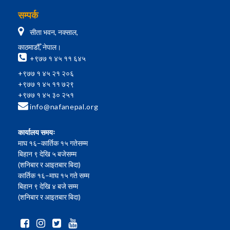
सम्पर्क
सीता भवन, नक्साल,
काठमाडौँ, नेपाल।
+९७७ १ ४५ ११ ६४५
+९७७ १ ४५ २१ २०६
+९७७ १ ४५ ११ ७२९
+९७७ १ ४५ ३० २५१
info@nafanepal.org
कार्यालय समयः
माघ १६–कार्तिक १५ गतेसम्म
बिहान ९ देखि ५ बजेसम्म
(शनिबार र आइतबार बिदा)
कार्तिक १६–माघ १५ गते सम्म
बिहान ९ देखि ४ बजे सम्म
(शनिबार र आइतबार बिदा)