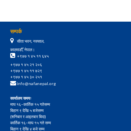
सम्पर्क
सीता भवन, नक्साल,
काठमाडौँ, नेपाल।
+९७७ १ ४५ ११ ६४५
+९७७ १ ४५ २१ २०६
+९७७ १ ४५ ११ ७२९
+९७७ १ ४५ ३० २५१
info@nafanepal.org
कार्यालय समयः
माघ १६–कार्तिक १५ गतेसम्म
बिहान ९ देखि ५ बजेसम्म
(शनिबार र आइतबार बिदा)
कार्तिक १६–माघ १५ गते सम्म
बिहान ९ देखि ४ बजे सम्म