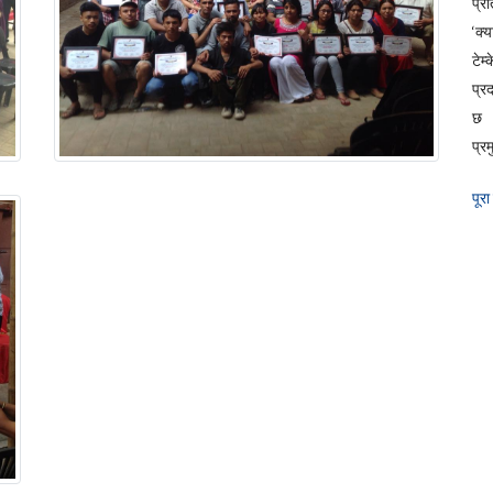
प्रत
‘क्
टेम
प्र
छ 
प्रम
पूरा