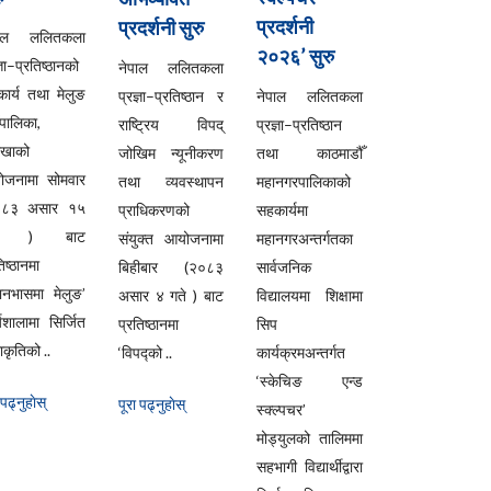
प्रदर्शनी
प्रदर्शनी सुरु
पाल ललितकला
२०२६’ सुरु
्ञा–प्रतिष्ठानको
नेपाल ललितकला
ार्य तथा मेलुङ
प्रज्ञा–प्रतिष्ठान र
नेपाल ललितकला
ँपालिका,
राष्ट्रिय विपद्
प्रज्ञा–प्रतिष्ठान
लखाको
जोखिम न्यूनीकरण
तथा काठमाडौँ
ोजनामा सोमवार
तथा व्यवस्थापन
महानगरपालिकाको
०८३ असार १५
प्राधिकरणको
सहकार्यमा
ते ) बाट
संयुक्त आयोजनामा
महानगरअन्तर्गतका
िष्ठानमा
बिहीबार (२०८३
सार्वजनिक
यानभासमा मेलुङ’
असार ४ गते ) बाट
विद्यालयमा शिक्षामा
्यशालामा सिर्जित
प्रतिष्ठानमा
सिप
कृतिको ..
‘विपद्को ..
कार्यक्रमअन्तर्गत
‘स्केचिङ एन्ड
 पढ्नुहाेस्
पूरा पढ्नुहाेस्
स्क्ल्पचर’
मोड्युलको तालिममा
सहभागी विद्यार्थीद्वारा