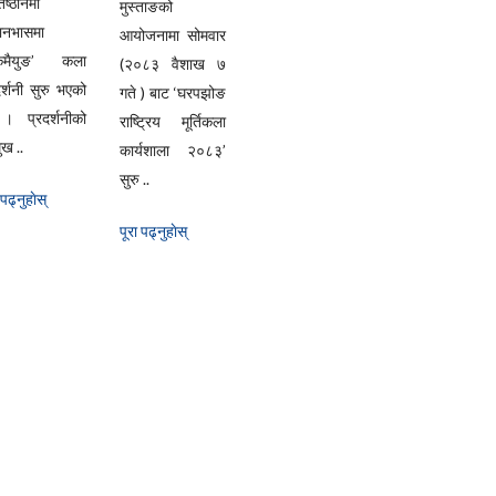
िष्ठानमा
मुस्ताङको
यानभासमा
आयोजनामा सोमवार
्केमैयुङ’ कला
(२०८३ वैशाख ७
दर्शनी सुरु भएको
गते ) बाट ‘घरपझोङ
। प्रदर्शनीको
राष्ट्रिय मूर्तिकला
ुख ..
कार्यशाला २०८३’
सुरु ..
 पढ्नुहाेस्
पूरा पढ्नुहाेस्