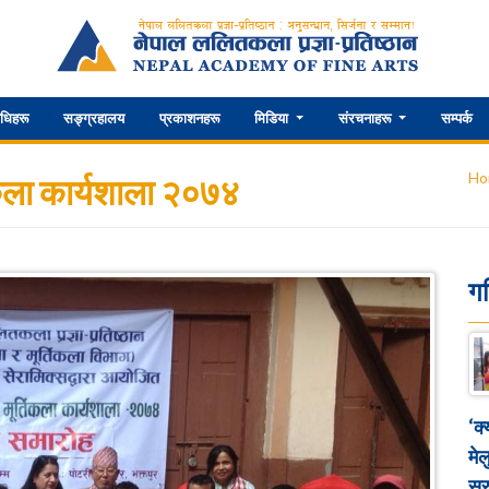
िधिहरू
सङ्ग्रहालय
प्रकाशनहरू
मिडिया
संरचनाहरू
सम्पर्क
Ho
िकला कार्यशाला २०७४
ग
‘क
मेल
सुर