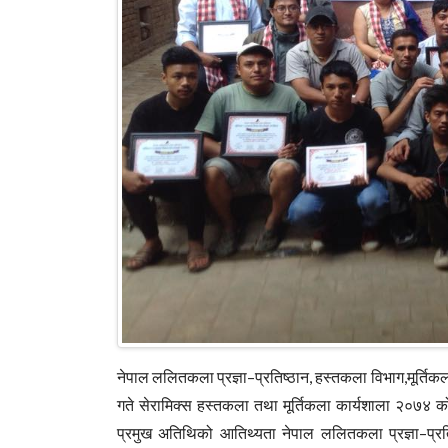
नेपाल ललितकला प्रज्ञा–प्रतिष्ठान, हस्तकला विभाग,मूर्ति
गते सेरामिक्स हस्तकला तथा मूर्तिकला कार्यशाला २०७४ को
प्रमुख अतिथिको आतिथ्यता नेपाल ललितकला प्रज्ञा–प्रत