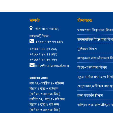
सम्पर्क
विभागहरू
सीता भवन, नक्साल,
परम्परागत चित्रकला विभा
काठमाडौँ, नेपाल।
समसामयिक चित्रकला विभ
+९७७ १ ४५ ११ ६४५
मूर्तिकला विभाग
+९७७ १ ४५ २१ २०६
+९७७ १ ४५ ११ ७२९
वास्तुकला तथा लोककला व
+९७७ १ ४५ ३० २५१
info@nafanepal.org
शिल्प–हस्तकला विभाग
बहुआयामिक तथा अन्य सिर्
कार्यालय समयः
माघ १६–कार्तिक १५ गतेसम्म
अनुसन्धान,अभिलेख तथा प
बिहान ९ देखि ५ बजेसम्म
(शनिबार र आइतबार बिदा)
कला प्रवर्धन विभाग
कार्तिक १६–माघ १५ गते सम्म
बिहान ९ देखि ४ बजे सम्म
राष्ट्रिय तथा अन्तर्राष्ट्रि
(शनिबार र आइतबार बिदा)