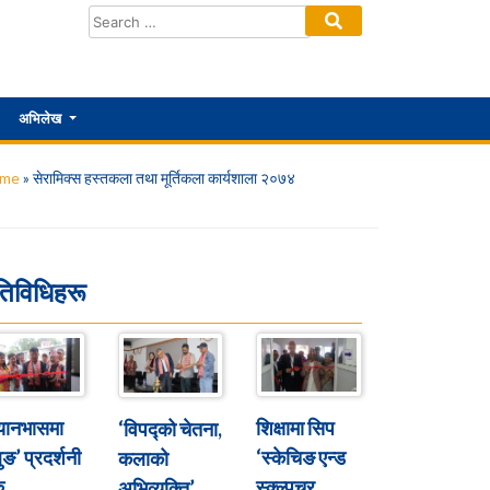
अभिलेख
me
»
सेरामिक्स हस्तकला तथा मूर्तिकला कार्यशाला २०७४
तिविधिहरू
्यानभासमा
शिक्षामा सिप
‘विपद्को चेतना,
ुङ’ प्रदर्शनी
‘स्केचिङ एन्ड
कलाको
ु
स्क्ल्पचर
अभिव्यक्ति’