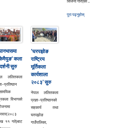
सिर्जना गरिएका ..
पूरा पढ्नुहाेस्
्यानभासमा
‘घरपझोङ
्केमैयुङ’ कला
राष्ट्रिय
दर्शनी सुरु
मूर्तिकला
कार्यशाला
पाल ललितकला
२०८३’ सुरु
्ञा–प्रतिष्ठान
सामयिक
नेपाल ललितकला
्रकला विभागको
प्रज्ञा–प्रतिष्ठानको
ोजनामा
सहकार्य तथा
्रवार(२०८३
घरपझोङ
ाख ११ गते)बाट
गाउँपालिका,