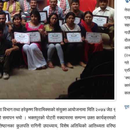
ने
प्रज
सहक
गाउ
दो
आय
(२
ग
प्रत
‘क्
कार
कला
पूरा
कला विभाग तथा हरेकृष्ण सिरामिक्सको संयुक्त आयोजनामा मिति २०७४ जेठ ९
 समापन भयो । भक्तपुरको पोटरी स्क्वायरमा सम्पन्न उक्त कार्यक्रमको
िष्ठानका कुलपति रागिनी उपाध्याय, विशेष अतिथिको आतिथ्यता वरिष्ठ