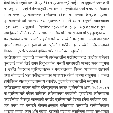
केही ढिलो भएको बताउँदै प्रतिवेदन प्रधानमन्त्रीलाई समेत बुझाउने जानकारी
गराउनुभयो । उहाँले देश सङ्घीय संरचनामा गइसकेपछि प्रदेश तथा पालिकामा
समेत प्रज्ञा–प्रतिष्ठानहरू बन्नेक्रम बढेको तर यसमा केन्द्रका प्रज्ञा–
प्रतिष्ठानसँगको समन्वय तथा एकरूपतामा भने ध्यान दिनुपर्ने आवश्यकता
रहेको धारणा राख्नुभयो । ‘प्रतिष्ठानहरू भनेका हाम्रा थिङ्कट्याङ्क हुन् ।
तपाईंहरूले सीमित स्रोत र साधनका बिच पनि राम्रो काम गरिरहनुभएको छ ।
मन्त्रालयले यसमा सक्दो सहयोग गर्ने छ’, पाण्डेले भन्नुभयो । कला क्षेत्रबाट
देशको अर्थतन्त्रमा ठुलो योगदान पुगेको बताउँदै मन्त्री पाण्डेले ललितकलाको
विकास गर्नु प्रतिष्ठानको दायित्वसमेत भएको बताउनुभयो ।
प्रतिष्ठानका कुलपति नारमदणि हार्तम्छालीले प्रतिष्ठानबाट उल्लेख गरिएका
कुरालाई चासो लिई समय दिनुभएकोमा मन्त्री पाण्डेप्रति आभार व्यक्त गर्नुभयो
। उहाँले केन्द्रका प्रतिष्ठानहरू र मन्त्रालयका बिचमा आवश्यक सहकार्य
तथा संवादलाई अझ घनीभूत बनाउन आवश्यक रहेको धारणा राख्नुभयो । ‘यसले
हामीबिचमा अझ प्रगाढ सम्बन्ध बनाउँछ’, कुलपति हार्तम्छालीले भन्नुभयो ।
प्रतिष्ठानका सदस्य सचिव देवेन्द्रकुमार काफ्ले ‘थुम्केली’ले आ.व. २०८०/०८१
मा प्रतिष्ठानले गरेका राष्ट्रिय ललितकला प्रदर्शनी, प्रादेशिक ललितकला
प्रदर्शनीको विस्तृत जानकारी गराउँदै प्रतिष्ठानले देशका हरेक प्रदेशमा एक–
एक कला हब बनाउने योजनाअनुसार रामेछापको सुनापति गाउँपालिकामा
थाङ्का हबको काम अघि बढेको, दाङको गढवामा सेरामिक्स हबको सम्भाव्यता