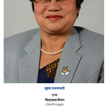
सुषमा राजभण्डारी
प्राज्ञ
चित्रकला विभाग
( विभागीय प्रमुख )