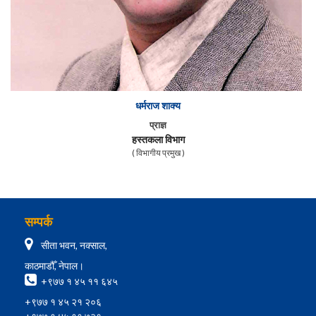
धर्मराज शाक्य
प्राज्ञ
हस्तकला विभाग
( विभागीय प्रमुख )
सम्पर्क
सीता भवन, नक्साल,
काठमाडौँ, नेपाल।
+९७७ १ ४५ ११ ६४५
+९७७ १ ४५ २१ २०६