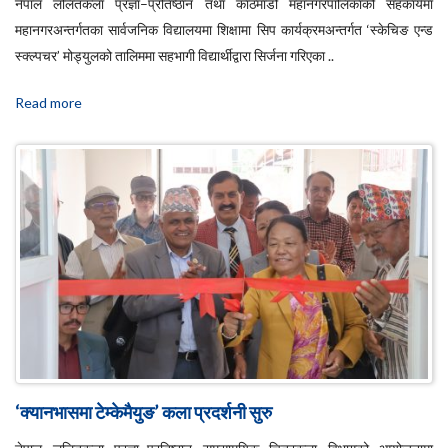
नेपाल ललितकला प्रज्ञा–प्रतिष्ठान तथा काठमाडौँ महानगरपालिकाको सहकार्यमा
महानगरअन्तर्गतका सार्वजनिक विद्यालयमा शिक्षामा सिप कार्यक्रमअन्तर्गत ‘स्केचिङ एन्ड
स्क्ल्पचर’ मोड्युलको तालिममा सहभागी विद्यार्थीद्वारा सिर्जना गरिएका ..
Read more
‘क्यानभासमा टेम्केमैयुङ’ कला प्रदर्शनी सुरु