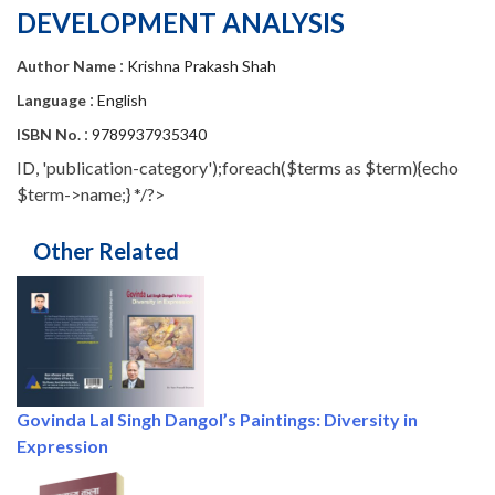
DEVELOPMENT ANALYSIS
:
Author Name
Krishna Prakash Shah
:
Language
English
:
ISBN No.
9789937935340
ID, 'publication-category');foreach($terms as $term){echo
$term->name;} */?>
Other Related
Govinda Lal Singh Dangol’s Paintings: Diversity in
Expression