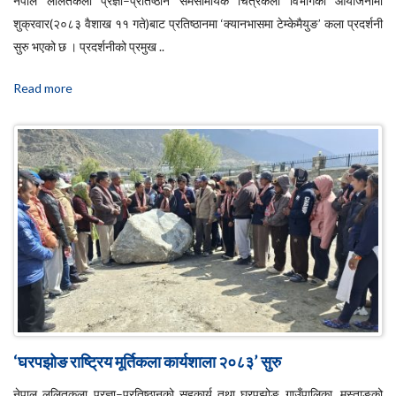
नेपाल ललितकला प्रज्ञा–प्रतिष्ठान समसामयिक चित्रकला विभागको आयोजनामा
शुक्रवार(२०८३ वैशाख ११ गते)बाट प्रतिष्ठानमा ‘क्यानभासमा टेम्केमैयुङ’ कला प्रदर्शनी
सुरु भएको छ । प्रदर्शनीको प्रमुख ..
Read more
‘घरपझोङ राष्ट्रिय मूर्तिकला कार्यशाला २०८३’ सुरु
नेपाल ललितकला प्रज्ञा–प्रतिष्ठानको सहकार्य तथा घरपझोङ गाउँपालिका, मुस्ताङको