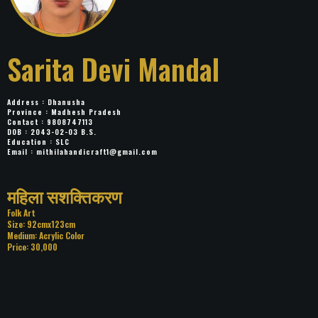
Sarita Devi Mandal
Address : Dhanusha
Province : Madhesh Pradesh
Contact : 9808747113
DOB : 2043-02-03 B.S.
Education : SLC
Email :
mithilahandicraft1@gmail.com
Title: महिला सशक्तिकरण
Category: Folk Art
Size: 92cmx123cm
Medium: Acrylic Color
Price: 30,000