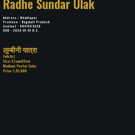
Radhe Sundar Ulak
Address : Bhaktapur
Province : Bagmati Pradesh
Contact : 9841543639
DOB : 2023-01-01 B.S.
Title: लुम्बीनी यात्रा
Category: Folk Art
Size: 57cmx92cm
Medium: Poster Color
Price: 1,35,000