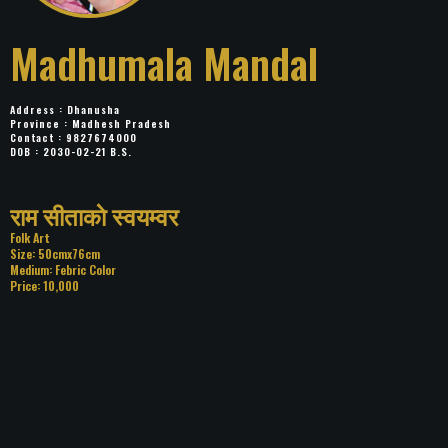
Madhumala Mandal
Address : Dhanusha
Province : Madhesh Pradesh
Contact : 9827674000
DOB : 2030-02-21 B.S.
Title: राम सीताकाे स्वयम्वर
Category: Folk Art
Size: 50cmx76cm
Medium: Febric Color
Price: 10,000