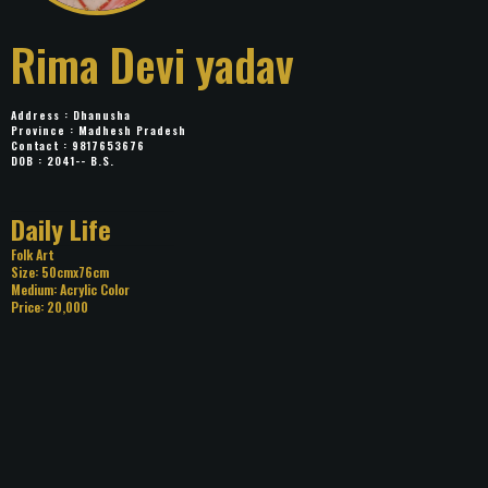
Rima Devi yadav
Address : Dhanusha
Province : Madhesh Pradesh
Contact : 9817653676
DOB : 2041-- B.S.
Title: Daily Life
Category: Folk Art
Size: 50cmx76cm
Medium: Acrylic Color
Price: 20,000