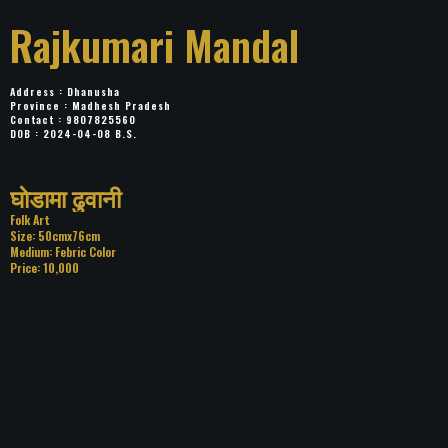
Rajkumari Mandal
Address : Dhanusha
Province : Madhesh Pradesh
Contact : 9807825560
DOB : 2024-04-08 B.S.
Title: घाेडामा ढुवानी
Category: Folk Art
Size: 50cmx76cm
Medium: Febric Color
Price: 10,000