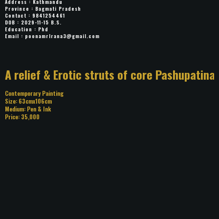
Address : Kathmandu
Province : Bagmati Pradesh
Contact : 9841254461
DOB : 2029-11-15 B.S.
Education : Phd
Email :
poonamrlrana3@gmail.com
Title: A relief & Erotic struts of core
Pashupatinath temple area
Category: Contemporary Painting
Size: 63cmx106cm
Medium: Pen & Ink
Price: 35,000