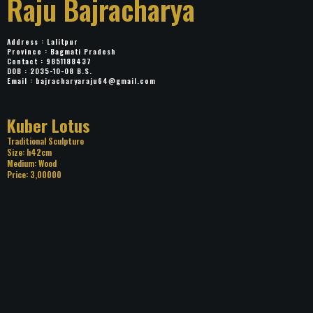
Raju Bajracharya
Address : Lalitpur
Province : Bagmati Pradesh
Contact : 9851188437
DOB : 2035-10-08 B.S.
Email :
bajracharyaraju64@gmail.com
Title: Kuber Lotus
Category: Traditional Sculpture
Size: h42cm
Medium: Wood
Price: 3,00000