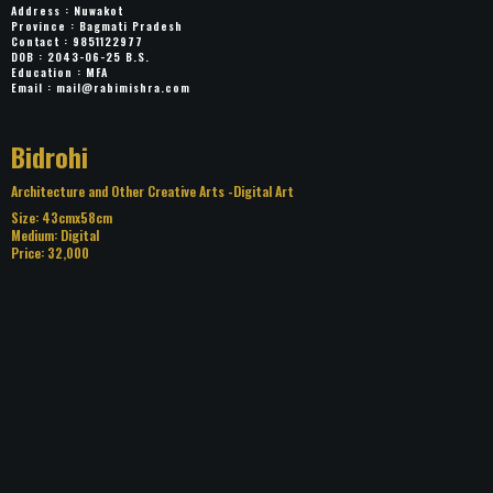
Address : Nuwakot
Province : Bagmati Pradesh
Contact : 9851122977
DOB : 2043-06-25 B.S.
Education : MFA
Email :
mail@rabimishra.com
Title: Bidrohi
Category: Architecture and Other Creative Arts
Digital Art
Size: 43cmx58cm
Medium: Digital
Price: 32,000