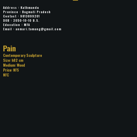
Address : Kathmandu
Province : Bagmati Pradesh
Contact : 9813899201
DOB : 2050-10-10 B.S.
Education : MFA
Email :
anmari.tamang@gmail.com
Title: Pain
Category: Contemporary Sculpture
Size: h82 cm
Medium: Wood
Price: NFS
NFC