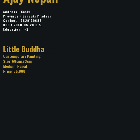
Address : Kaski
Province : Gandaki Pradesh
Contact : 9829130686
DOB : 2060-05-28 B.S.
Education : +2
Title: Little Buddha
Category: Contemporary Painting
Size: 68cmx93cm
Medium: Pencil
Price: 35,000