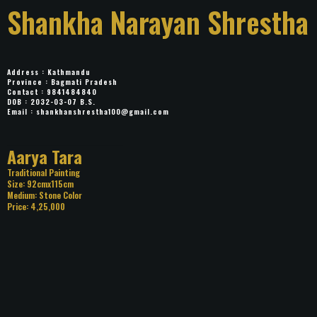
Shankha Narayan
Shrestha
Address : Kathmandu
Province : Bagmati Pradesh
Contact : 9841484840
DOB : 2032-03-07 B.S.
Email :
shankhanshrestha100@gmail.com
Title: Aarya Tara
Category: Traditional Painting
Size: 92cmx115cm
Medium: Stone Color
Price: 4,25,000