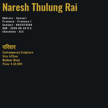
Naresh Thulung Rai
Address : Sunsari
Province : Province 1
Contact : 9842175268
DOB : 2025-08-28 B.S.
Education : SLC
Title: परिवार
Category: Contemporary Sculpture
Size: h29cm
Medium: Wood
Price: 4,50,000